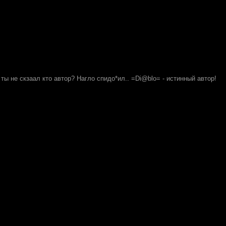
ж ты не скзаал кто автор? Нагло спидо*ил..
=Di@blo=
- истинный автор!