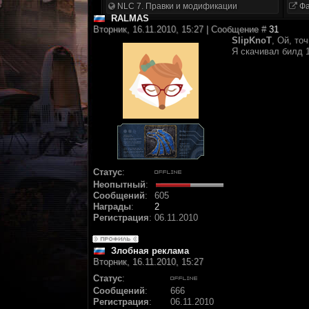
NLC 7. Правки и модификации
Фа
RALMAS
Вторник, 16.11.2010, 15:27 | Сообщение #
31
SlipKnoT
, Ой, то
Я скачивал билд 1
Статус
:
Неопытный
:
Сообщений
:
605
Награды
:
2
Регистрация
:
06.11.2010
Злобная реклама
Вторник, 16.11.2010, 15:27
Статус
:
Сообщений
:
666
Регистрация
:
06.11.2010