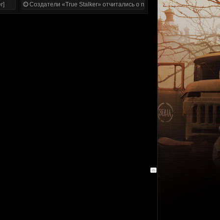
r]
Создатели «True Stalker» отчитались о проделанной работе