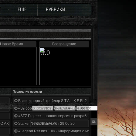
Ы
ЕЩЕ
РУБРИКИ
Новое Время
Возвращение
3.0
Последние новости
Вышел первый трейлер S.T.A.L.K.E.R. 2
«Выбор» - четвертый отчет о разработке!
«SFZ Project» - полная версия в разработке!
+DMX 1.3.5.ООП.МА.К.
Stalker News. Выпуск от 29.06.20
«Legend Returns 1.0» - Информация о моде за июнь 2020