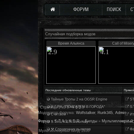
ФОРУМ
ПОИСК
С
Случайная подборка модов
Время Альянса
Call of Miser
2.9
4.1
Последние обновленные темы
Прямо
Тайные Тропы 2 на OGSR Engine
ST
И.Г.Р.А. "ПОИГАРЕМ В ГОРОДА"
S.
Страница
3
из
3
«
1
2
3
Модератор форума:
Wolfstalker
,
Rurik345
,
Аdmin
Считаем
Ит
Форум
»
S.T.A.L.K.E.R.
»
Билды
»
Мультиплеерный 
S.T.A.L.K.E.R. Anomaly
«О
⚒ Справочник вылетов
Фа
Мультиплеерный билд 1935