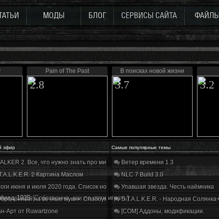
ТАТЬИ
МОДЫ
БЛОГ
СЕРВИСЫ САЙТА
ФАЙЛ
y
Pain of The Past
В поисках новой жизни
2.8
3.7
3.2
й эфир
Самые популярные темы
ALKER 2. Все, что нужно знать про мир, геймплей и сюжет | Разбор трейлера
Ветер времени 1.3
T.A.L.K.E.R. 2 Картина Маслом
NLC 7 Build 3.0
оги июня и июля 2020 года. Список нововведений
Упавшая звезда. Честь наёмника
билд 1935
(Собственно, как по сети играть)
бречённый на вечные муки». Слабоумие и отвага
S.T.A.L.K.E.R. - Народная Солянка
н-Арт от Ruwartzone
[COM] Аддоны, модификации.