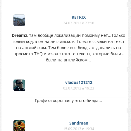
RETRIX
24.03.2012 в 23:16
Dreamz
, там вообще локализации помойму нет...Только
голый код, а он на английском. То есть ссылки на текст
на английском. Тем более все билды отдавались на
просмотр THQ и из-за этого те тексты, которые были -
были на английском...
vlados121212
02.07.2012 в 19:23
Графика хорошая у этого билда...
Sandman
15.09.2013 в 19:34