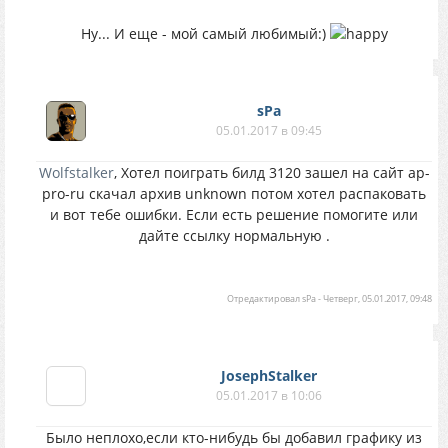
Ну... И еще - мой самый любимый:)
sPa
05.01.2017 в 09:45
Wolfstalker
, Хотел поиграть билд 3120 зашел на сайт ap-
pro-ru скачал архив unknown потом хотел распаковать
и вот тебе ошибки. Если есть решение помогите или
дайте ссылку нормальную .
Отредактировал
sPa
-
Четверг, 05.01.2017, 09:48
JosephStalker
05.01.2017 в 10:06
Было неплохо,если кто-нибудь бы добавил графику из