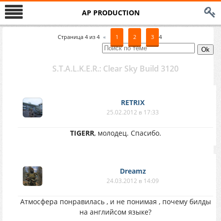
AP PRODUCTION
Страница
4
из
4
«
1
2
3
4
S.T.A.L.K.E.R.: Clear Sky Build 3120
RETRIX
25.02.2012 в 17:33
TIGERR
, молодец. Спасибо.
Dreamz
24.03.2012 в 14:09
Атмосфера понравилась , и не понимая , почему билды
на английсом языке?