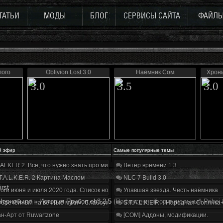
ТАТЬИ
МОДЫ
БЛОГ
СЕРВИСЫ САЙТА
ФАЙЛ
лого
Oblivion Lost 3.0
Наёмник Сом
Хрони
3.0
3.5
3.0
й эфир
Самые популярные темы
ALKER 2. Все, что нужно знать про мир, геймплей и сюжет | Разбор трейлера
Ветер времени 1.3
T.A.L.K.E.R. 2 Картина Маслом
NLC 7 Build 3.0
irst
оги июня и июля 2020 года. Список нововведений
Упавшая звезда. Честь наёмника
Чернобыля
»
История Прибоя oh3.2.5
(Пофиксенный оригинальный Priboi S
бречённый на вечные муки». Слабоумие и отвага
S.T.A.L.K.E.R. - Народная Солянка
н-Арт от Ruwartzone
[COM] Аддоны, модификации.