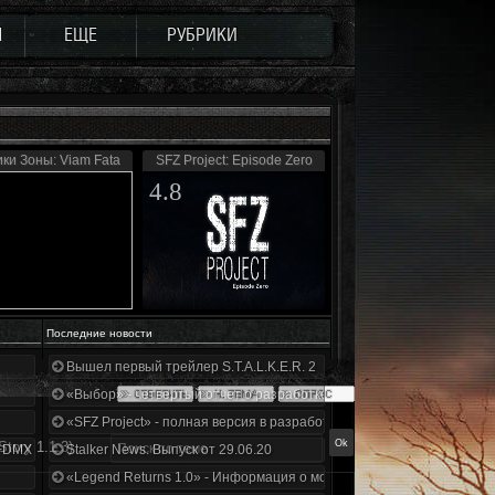
Ы
ЕЩЕ
РУБРИКИ
ки Зоны: Viam Fata
SFZ Project: Episode Zero
4.8
Последние новости
Вышел первый трейлер S.T.A.L.K.E.R. 2
«Выбор» - четвертый отчет о разработке!
«SFZ Project» - полная версия в разработке!
tory 1.1.3)
+DMX 1.3.5.ООП.МА.К.
Stalker News. Выпуск от 29.06.20
«Legend Returns 1.0» - Информация о моде за июнь 2020