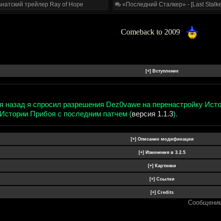
натский трейлер Ray of Hope
«Последний Сталкер» - [Last Stalke
Comeback to 2009
я назад я спросил разрешения Dez0vawe на перенастройку Исто
 Истории Прибоя с последним патчем (
версия 1.1.3
).
Сообщение