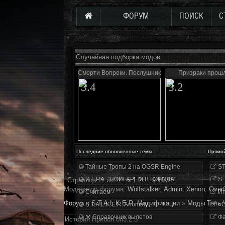
ФОРУМ
ПОИСК
С
Случайная подборка модов
Смерти Вопреки. Послушник
Призраки прош
3.4
3.2
Последние обновленные темы
Прямо
Тайные Тропы 2 на OGSR Engine
ST
И.Г.Р.А. "ПОИГАРЕМ В ГОРОДА"
S.
Страница
11
из
11
«
1
2
…
9
10
11
Модератор форума:
Wolfstalker
,
Аdmin
,
Xenon
,
Overf
Считаем
Ит
Форум
»
S.T.A.L.K.E.R. Модификации
»
Моды Тень 
S.T.A.L.K.E.R. Anomaly
«О
⚒ Справочник вылетов
Фа
История Прибоя oh3.2.5