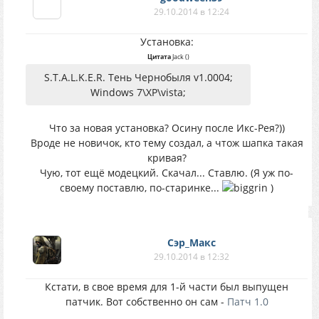
29.10.2014 в 12:24
Установка:
Цитата
Jack
(
)
S.T.A.L.K.E.R. Тень Чернобыля v1.0004;
Windows 7\XP\vista;
Что за новая установка? Осину после Икс-Рея?))
Вроде не новичок, кто тему создал, а чтож шапка такая
кривая?
Чую, тот ещё модецкий. Скачал... Ставлю. (Я уж по-
своему поставлю, по-старинке...
)
Сэр_Макс
29.10.2014 в 12:32
Кстати, в свое время для 1-й части был выпущен
патчик. Вот собственно он сам -
Патч 1.0