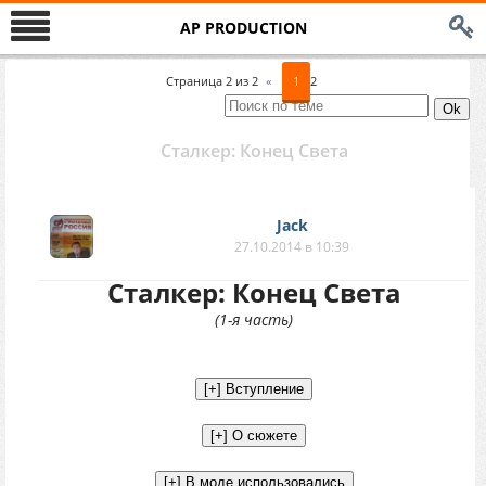
AP PRODUCTION
Страница
2
из
2
«
1
2
Сталкер: Конец Света
Jack
27.10.2014 в 10:39
Сталкер: Конец Света
(1-я часть)