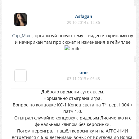
Asfagan
29.10.2014 в 12:36
Сэр_Макс
, организуй новую тему с видео и скринами ну
и начирикай там про сюжет и изменения в геймплее
one
03.11.2015 в 06:48
Доброго времени суток всем.
Нормально отыграна игра.
Вопрос по концовке КС-1 Конец света на ТЧ вер.1.004 +
патч 1.0.
Отыграл случайно концовку с рядовым Лисиченко и с
финальным клипом без керосинки.
Потом переиграл, нашёл керосинку и на АГРО-НИИ
встретился с 6-ю легендами зоны: от Круглова до Волка.