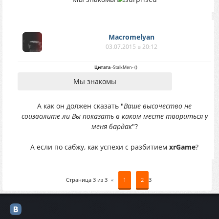
Macromelyan
03.07.2015 в 20:12
Цитата
-StalkMen-
(
)
Мы знакомы
А как он должен сказать "
Ваше высочество не
соизволите ли Вы показать в каком месте твориться у
меня бардак
"?
А если по сабжу, как успехи с разбитием
xrGame
?
Страница
3
из
3
«
1
2
3