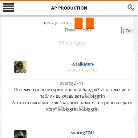
AP PRODUCTION
Страница
3
из
3
«
1
2
3
RRH project
-StalkMen-
29.06.2015 в 18:57
svarog2741
,
Почему в репозитории полный бардак? И зачем сие в
паблик выкладывать
А то это выглядит как "пафаны палите, а я репо создать
могу"
svarog2741