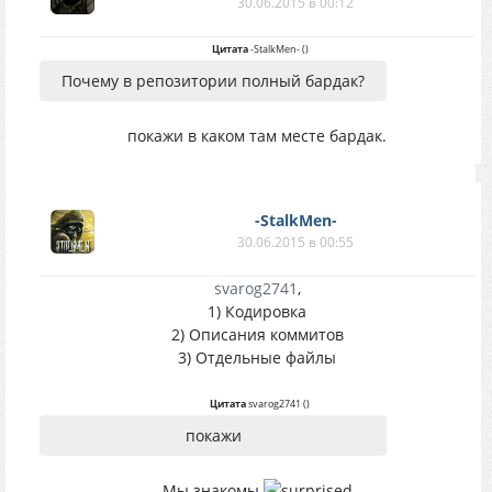
30.06.2015 в 00:12
Цитата
-StalkMen-
(
)
Почему в репозитории полный бардак?
покажи в каком там месте бардак.
-StalkMen-
30.06.2015 в 00:55
svarog2741
,
1) Кодировка
2) Описания коммитов
3) Отдельные файлы
Цитата
svarog2741
(
)
покажи
Мы знакомы