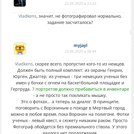
22.06.2020 в 23:23
Vladkens
, значит, не фотографировал нормально,
задание засчиталось?
myjayl
23.06.2020 в 08:44
Vladkens
, скорее всего, пропустил кого-то из немцев.
Должен быть полный комплект: из охраны Генрих,
Юрген, Джаггер; из ученых - три немецких ученых без
имен у бочки с огнем на баскетбольной площадке и
Гертруда.
7 портретов должно прибавиться в инвентаре
- а не просто так покликать мышку.
Это о фотках... а теперь за диалог. В принципе,
поговорить с Ворониным о походе в Мертвый город
можно в любое время, пока Воронин на полигоне. Фотки
ученых - левый квест, к сюжету никаким раком. Просто
Фотограф обойдется без премиального ствола. У этого
диалога нет продолжения.