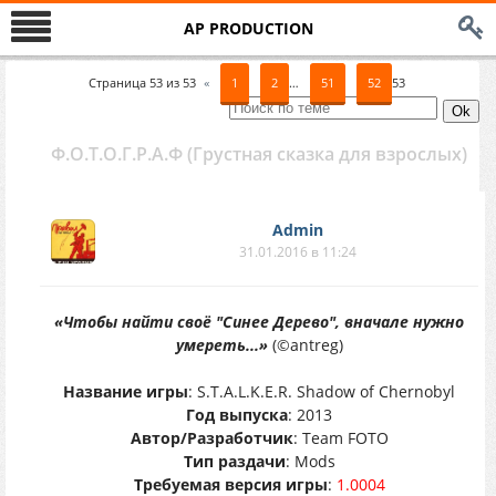
AP PRODUCTION
Страница
53
из
53
«
1
2
…
51
52
53
Ф.О.Т.О.Г.Р.А.Ф (Грустная сказка для взрослых)
Аdmin
31.01.2016 в 11:24
«Чтобы найти своё "Синее Дерево", вначале нужно
умереть...»
(©antreg)
Название игры
: S.T.A.L.K.E.R. Shadow of Chernobyl
Год выпуска
: 2013
Автор/Разработчик
: Team FOTO
Тип раздачи
: Mods
Требуемая версия игры
:
1.0004