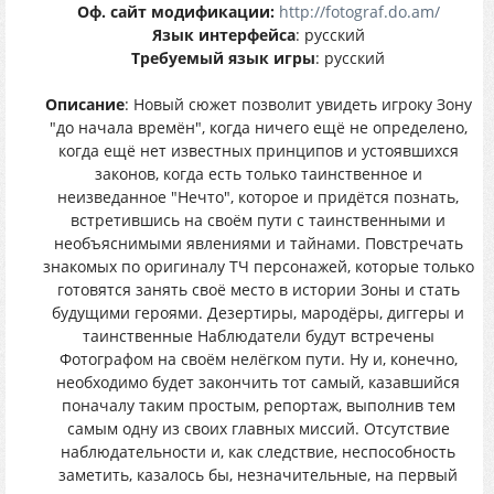
Оф. сайт модификации:
http://fotograf.do.am/
Язык интерфейса
: русский
Требуемый язык игры
: русский
Описание
: Новый сюжет позволит увидеть игроку Зону
"до начала времён", когда ничего ещё не определено,
когда ещё нет известных принципов и устоявшихся
законов, когда есть только таинственное и
неизведанное "Нечто", которое и придётся познать,
встретившись на своём пути с таинственными и
необъяснимыми явлениями и тайнами. Повстречать
знакомых по оригиналу ТЧ персонажей, которые только
готовятся занять своё место в истории Зоны и стать
будущими героями. Дезертиры, мародёры, диггеры и
таинственные Наблюдатели будут встречены
Фотографом на своём нелёгком пути. Ну и, конечно,
необходимо будет закончить тот самый, казавшийся
поначалу таким простым, репортаж, выполнив тем
самым одну из своих главных миссий. Отсутствие
наблюдательности и, как следствие, неспособность
заметить, казалось бы, незначительные, на первый