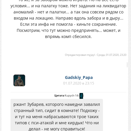
условия... и на палатку тоже. Нет задания на ликвидатор
аномалий - нет и палатки... а так она совсем рядом со
входом на локацию. Направо вдоль забора и в дыру...
Если эта инфа не помогла - киньте сохранение.
Посмотрим, что тут можно предпринять... может, и
впрямь комп сбесился.
Отредактировал
myjayl
-
Среда, 01.07.2020, 23:20
Gadskiy_Papa
01.07.2020 в 23:15
Цитата
Kupych-14
(
)
ржант Зубарев, которого намедни завалил
странный тип, сидит в комнате! Подхожу -
и тут на меня набрасываются трое таких
типов с пси-атакой и мне кирдык! Что ни
делал - не могу справиться!