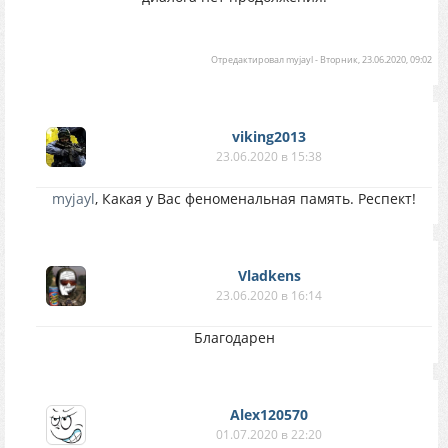
Отредактировал
myjayl
-
Вторник, 23.06.2020, 09:02
viking2013
23.06.2020 в 15:38
myjayl
, Какая у Вас феноменальная память. Респект!
Vladkens
23.06.2020 в 16:14
Благодарен
Alex120570
01.07.2020 в 22:20