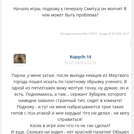
Начало игры, подхожу к генералу Смиту,а он молчит В
чем может быть проблема?
Отредактировал
Alex120570
-
Среда, 01.07.2020, 22:27
Kupych-14
01.07.2020 в 22:32
Парни, у меня затык: после выхода немцев из Мертвого
города пошел искать по газетному обрывку ученого. В
одной из пятиэтажек вижу желтую точку, ну думаю, он и
есть. Поднимаюсь, а там... сержант Зубарев, которого
намедни завалил странный тип, сидит в комнате!
Подхожу - и тут на меня набрасываются трое таких
типов с пси-атакой и мне кирдык! Что ни делал - не могу
справиться!
Косяк в игре или что-то не так сделал?
И еще. Сколько ни ходил - нет красной палатки! Обошел