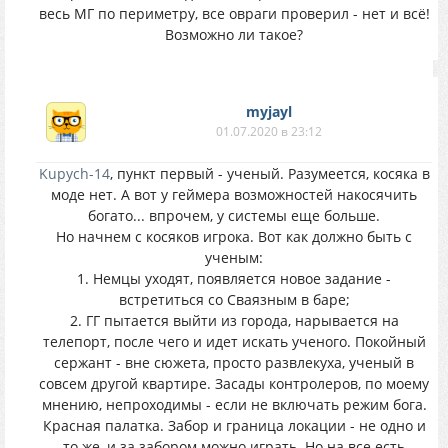
весь МГ по периметру, все овраги проверил - нет и всё!
Возможно ли такое?
myjayl
01.07.2020 в 23:12
Kupych-14
, пункт первый - ученый. Разумеется, косяка в
моде нет. А вот у геймера возможностей накосячить
богато... впрочем, у системы еще больше.
Но начнем с косяков игрока. Вот как должно быть с
ученым:
1. Немцы уходят, появляется новое задание -
встретиться со Сваязным в баре;
2. ГГ пытается выйти из города, нарывается на
телепорт, после чего и идет искать ученого. Покойный
сержант - вне сюжета, просто развлекуха, ученый в
совсем другой квартире. Засады контролеров, по моему
мнению, непроходимы - если не включать режим бога.
Красная палатка. Забор и граница локации - не одно и
то же, и за забором можно играть. Но на все есть