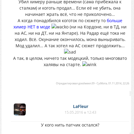
Убил химеру раньше времени (сама прибежала к
сталкам) и коготь продал... Если её не убить, она
начинает жрать всё, что не приколочено...
А когда понадобился коготок по сюжету то
больше
химер НЕТ в моде
(ни на Кордоне, ни в ТД, ни
на АС, ни на ДТ, ни на Янтаре). На Радар ещё тока не
ходил. Всё. Окунание окончилось, мона выныривать.
Мод удалил... А так хотел на АС сюжет продолжить...
А так, в целом, ничего так модецкий, только многовато
халявы на старте.
Отредактировал
goodween39
-
Суббота, 01.11.2014, 22:26
LaFleur
15.05.2016 в 12:43
У кого нить патчик остался?