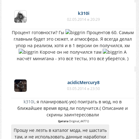
k310i
02.05.2014 в 20:29
Процент готовности? Гы
Процентов 60. Самым
главным будет это сюжет, и атмосфера. Я всегда делал
упор на реализм, хотя и в 1 версии он получился, хм
Короче он не получился там
А
насчёт минигана - это всё тесты, это всё уберётся. )
acidicMercury8
03.05.2014 в 23:50
k310i
, я планировал(-ую) поиграть в мод, но в
ближайшее время вряд ли получится.( Описание и
скрины заинтересовали
Цитата
Original_4477
(
)
Прошу не лезть в каталог мода, не шастать
там, и не использовать данные наработки