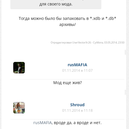
для своего мода.
Тогда можно было бы запаковать в *.xdb и *.db*
архивы/
Отредактировал
UserVectorXr26
-
Суббота, 03.05.2014, 23:50
rusMAFIA
01.11.2014 в 11:07
Мод еще жив?
Shroud
01.11.2014 в 11:18
rusMAFIA
, вроде да, а вроде и нет.