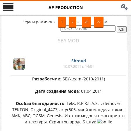
AP PRODUCTION
Страница
28
из
28
«
1
2
…
26
27
28
SBY MOD
Shroud
10.07.2011 в 14:01
Разработчик
: SBY-team (2010-2011)
Дата создания мода
: 01.04.2011
Особая благодарность
: Leks, R.E.K.L.A.S.T, demover,
TEKTON, Original_4477, artyr506, моей команде, а также:
AMK, ABC, OGSM, Genesis. Из этих модов я взял скрипты
и текстуры. Скриптов вроде 5 штук