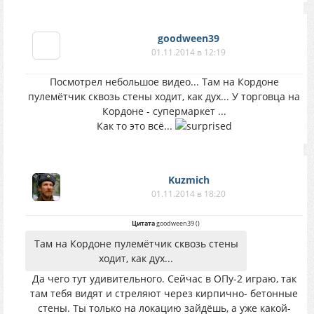
goodween39
01.11.2014 в 12:19
Посмотрел небольшое видео... Там на Кордоне
пулемётчик сквозь стены ходит, как дух... У торговца на
Кордоне - супермаркет ...
Как то это всё...
Kuzmich
01.11.2014 в 18:20
Цитата
goodween39
(
)
Там на Кордоне пулемётчик сквозь стены
ходит, как дух...
Да чего тут удивительного. Сейчас в ОПу-2 играю, так
там тебя видят и стреляют через кирпично- бетонные
стены. Ты только на локацию зайдёшь, а уже какой-