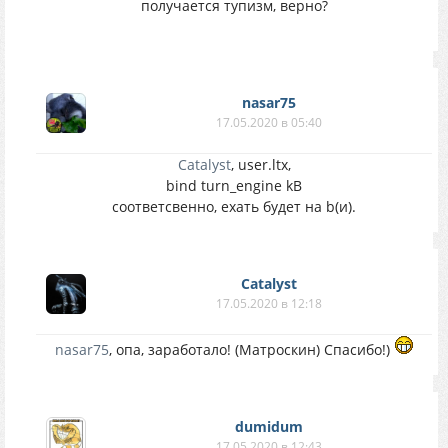
получается тупизм, верно?
nasar75
17.05.2020 в 05:40
Catalyst
, user.ltx,
bind turn_engine kB
соответсвенно, ехать будет на b(и).
Catalyst
17.05.2020 в 12:18
nasar75
, опа, заработало! (Матроскин) Спасибо!)
dumidum
17.05.2020 в 12:43