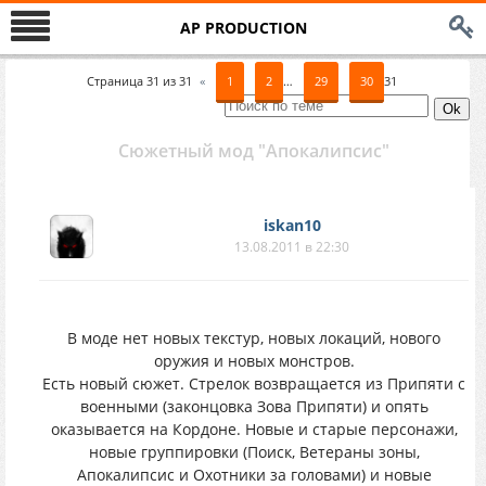
AP PRODUCTION
Страница
31
из
31
«
1
2
…
29
30
31
Сюжетный мод "Апокалипсис"
iskan10
13.08.2011 в 22:30
В моде нет новых текстур, новых локаций, нового
оружия и новых монстров.
Есть новый сюжет. Стрелок возвращается из Припяти с
военными (законцовка Зова Припяти) и опять
оказывается на Кордоне. Новые и старые персонажи,
новые группировки (Поиск, Ветераны зоны,
Апокалипсис и Охотники за головами) и новые