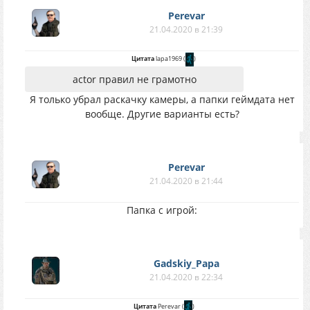
Perevar
21.04.2020 в 21:39
Цитата
lapa1969
(
)
actor правил не грамотно
Я только убрал раскачку камеры, а папки геймдата нет
вообще. Другие варианты есть?
Perevar
21.04.2020 в 21:44
Папка с игрой:
Gadskiy_Papa
21.04.2020 в 22:34
Цитата
Perevar
(
)