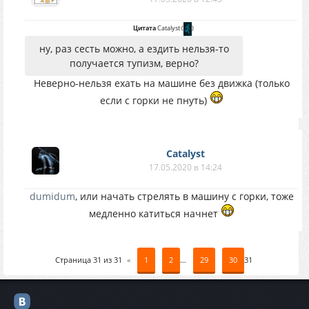
Цитата
Catalyst
(
)
ну, раз сесть можно, а ездить нельзя-то
получается тупизм, верно?
Неверно-нельзя ехать на машине без движка (только
если с горки не пнуть)
Catalyst
17.05.2020 в 14:24
dumidum
, или начать стрелять в машину с горки, тоже
медленно катиться начнет
Страница
31
из
31
«
1
2
…
29
30
31