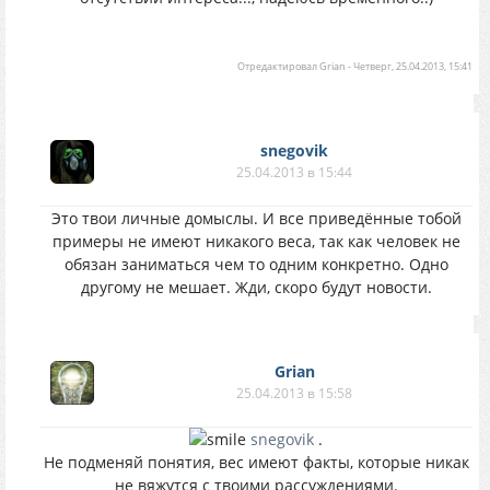
Отредактировал
Grian
-
Четверг, 25.04.2013, 15:41
snegovik
25.04.2013 в 15:44
Это твои личные домыслы. И все приведённые тобой
примеры не имеют никакого веса, так как человек не
обязан заниматься чем то одним конкретно. Одно
другому не мешает. Жди, скоро будут новости.
Grian
25.04.2013 в 15:58
snegovik
.
Не подменяй понятия, вес имеют факты, которые никак
не вяжутся с твоими рассуждениями.