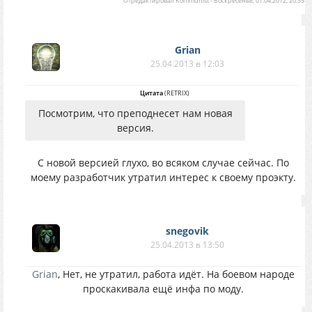
Отредактировал
Kommunist
-
Воскресенье, 01.04.2012, 20:55
Grian
25.04.2013 в 12:03
Цитата
(
RETRIX
)
Посмотрим, что преподнесет нам новая
версия.
С новой версией глухо, во всяком случае сейчас. По
моему разработчик утратил интерес к своему проэкту.
snegovik
25.04.2013 в 13:50
Grian
, Нет, не утратил, работа идёт. На боевом народе
проскакивала ещё инфа по моду.