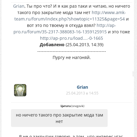
Grian
, Ты про что? И я как раз таки и читаю, но ничего
такого про закрытие мода там нет
http://www.amk-
team.ru/forum/index.php?showtopic=11325&page=54
и
вот это по твоему я откуда взял?
http://ap-
pro.ru/forum/35-2317-388083-16-1359125915
и это тоже
http://ap-pro.ru/load....-0-1665
Добавлено
(25.04.2013, 14:39)
---------------------------------------------
Пургу не нагоняй.
Grian
25.04.2013 в 14:55
Цитата
(
snegovik
)
но ничего такого про закрытие мода там
нет
Я не о закрытии говорю, а том , что интерес угас.