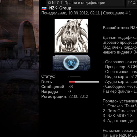
NLC 7. Правки и модификации
Фа
NZK_Group
Понедельник, 10.09.2012, 02:11 | Сообщение #
1
Разработчик: N
Данная модификац
игрового процесса
Мод очень хардко
нашего видения З
- Операционная си
- Процессор: 3 GH
- Оперативная па
Статус
:
- Видео-карта: 512
- Аудио-карта: со
Гость
:
- Свободное место
Сообщений
:
38
Размер файла - 1,
Награды
:
0
Регистрация
:
22.08.2012
Порядок установк
1. Сталкер "Тени
2. Патч Сталкера 
3. NZK MOD 1.3
4. Адаптация для
Релизная версия 
Качайте NZK MOD 