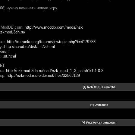
06, нужно начинать новую игру.
а ModDB.com:
http://www.moddb.com/mods/nzk
/nzkmod.3dn.ru/
нте:
http://rutracker.org/forum/viewtopic.php?t=4179788
ру:
http://narod.ru/disk....7z.html
файл:
...nt.html
ch1
йта:
http://nzkmod.3dn.ru/load/nzk_mod_1_3_patch1/1-1-0-3
дер:
http://nzkmod.rusfolder.net/files/32563129