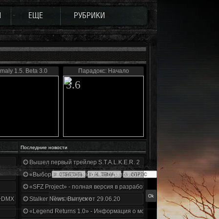
Ы
ЕЩЕ
РУБРИКИ
maly 1.5. Beta 3.0
Парадокс: Начало
3.6
Последние новости
Вышел первый трейлер S.T.A.L.K.E.R. 2
«Выбор» - четвертый отчет о разработке!
«SFZ Project» - полная версия в разработке!
+DMX 1.3.5.ООП.МА.К.
Stalker News. Выпуск от 29.06.20
«Legend Returns 1.0» - Информация о моде за июнь 2020