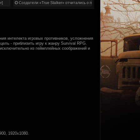
r]
Создатели «True Stalker» отчитались о проделанной работе
ия интелекта игровых противников, усложнения
ель - приблизить игру к жанру Survival RPG.
 исключительно из геймплейных соображений и
00, 1920х1080.