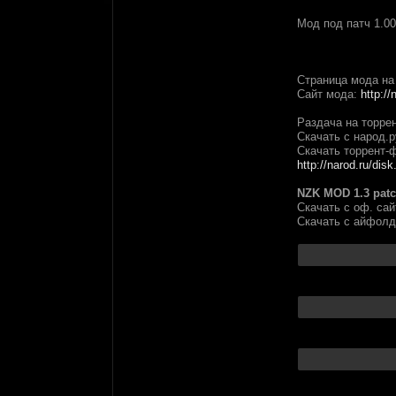
Мод под патч 1.00
Страница мода н
Сайт мода:
http:/
Раздача на торре
Скачать с народ.
Скачать торрент-
http://narod.ru/disk.
NZK MOD 1.3 pat
Скачать с оф. са
Скачать с айфол