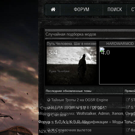
ФОРУМ
ПОИСК
С
Случайная подборка модов
Путь Человека. Шаг в неизвестность. Дежавю
HARDWARMOD -
3.4
4.0
Последние обновленные темы
Прямо
Тайные Тропы 2 на OGSR Engine
ST
И.Г.Р.А. "ПОИГАРЕМ В ГОРОДА"
S.
Страница
17
из
17
«
1
2
…
15
16
17
Модератор форума:
Wolfstalker
,
Аdmin
,
Xenon
,
Overf
Считаем
Ит
Форум
»
S.T.A.L.K.E.R. Модификации
»
Моды Тень 
S.T.A.L.K.E.R. Anomaly
«О
⚒ Справочник вылетов
Фа
NZK MOD 1.3