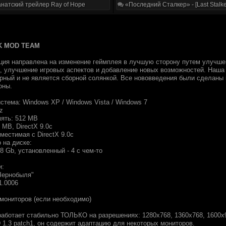
натский трейлер Ray of Hope
«Последний Сталкер» - [Last Stalke
ZK MOD TEAM
ия направлена на изменение геймплея в лучшую сторону путем улучшен
, улучшение игровых аспектов и добавление новых возможностей. Наша ц
рный и не является сборной солянкой. Все нововведения были сделаны
оны.
стема: Windows XP / Windows Vista / Windows 7
z
мять: 512 MB
 MB, DirectX 9.0c
вместимая с DirectX 9.0c
 на диске:
8 Gb, установленный - 4 с чем-то
и:
 Чернобыля"
1.0006
 мониторов (если необходимо)
работает стабильно ТОЛЬКО на разрешениях: 1280х768, 1360х768, 1600х9
1.3 patch1, он содержит адаптацию для некоторых мониторов.