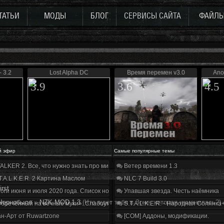
ТАТЬИ
МОДЫ
БЛОГ
СЕРВИСЫ САЙТА
ФАЙЛ
 3.2
Lost Alpha DC
Время перемен v3.0
Ano
3.9
3.6
4.5
й эфир
Самые популярные темы
ALKER 2. Все, что нужно знать про мир, геймплей и сюжет | Разбор трейлера
Ветер времени 1.3
T.A.L.K.E.R. 2 Картина Маслом
NLC 7 Build 3.0
irst
оги июня и июля 2020 года. Список нововведений
Упавшая звезда. Честь наёмника
Чернобыля
»
NZK MOD 1.3
(Что ждет тебя в Зоне, которая изменилась?)
бречённый на вечные муки». Слабоумие и отвага
S.T.A.L.K.E.R. - Народная Солянка
н-Арт от Ruwartzone
[COM] Аддоны, модификации.