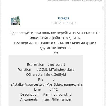
Greg32
12.03.2017 в 19:35
Здравствуйте, при попытке перейти на АТП-вылет. Не
может найти файл. Что делать?
P.S: Версия не с вашего сайта, но скачивал даже с
других-не помогло.
Код
Expression : no_assert
Function : CXML_IdToIndex<class
CCharacterInfo>::GetById
File :
e:\stalker\sources\trunk\xr_3da\xrgame\xml_str_id_loader.h
Line : 112
Description : item not found, id
Arguments : sim_Лiller_sniper