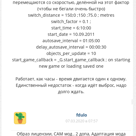
перемещаются со скоростью, делённой на этот фактор
(чтобы не бегали очень быстро)
switch_distance = 150;0 ;150 ;75.0 ; metres
switch_factor = 0.1 ;
start_time = 6:10:00
start_date = 10.09.2011
autosave_interval = 01:05:00
delay_autosave_interval = 00:00:30
objects_per_update = 10
start_game_callback = _G.start_game_callback ; on starting
new game or loading saved one
Работает, как часы - время двигается один к одному.
Единственный недостаток - когда идёт выброс, надо
долго ждать.
fdulo
07.03.2020 в 07:57
Образ лицензии, САМ мод , 2 допа, Адаптация мода