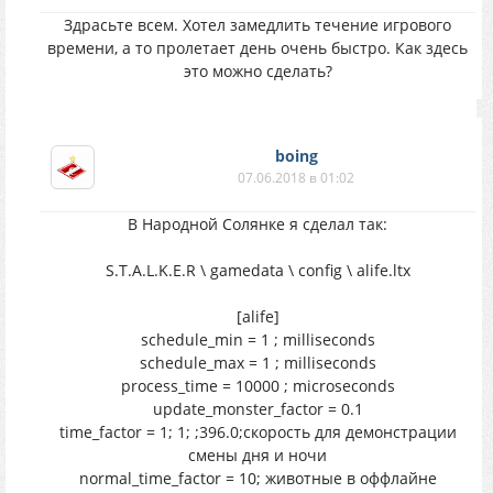
Здрасьте всем. Хотел замедлить течение игрового
времени, а то пролетает день очень быстро. Как здесь
это можно сделать?
boing
07.06.2018 в 01:02
В Народной Солянке я сделал так:
S.T.A.L.K.E.R \ gamedata \ config \ alife.ltx
[alife]
schedule_min = 1 ; milliseconds
schedule_max = 1 ; milliseconds
process_time = 10000 ; microseconds
update_monster_factor = 0.1
time_factor = 1; 1; ;396.0;скорость для демонстрации
смены дня и ночи
normal_time_factor = 10; животные в оффлайне