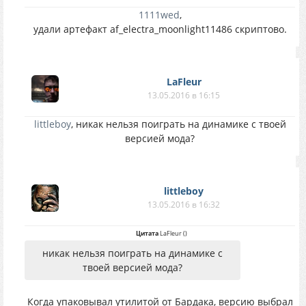
1111wed
,
удали артефакт af_electra_moonlight11486 скриптово.
LaFleur
13.05.2016 в 16:15
littleboy
, никак нельзя поиграть на динамике с твоей
версией мода?
littleboy
13.05.2016 в 16:32
Цитата
LaFleur
(
)
никак нельзя поиграть на динамике с
твоей версией мода?
Когда упаковывал утилитой от Бардака, версию выбрал