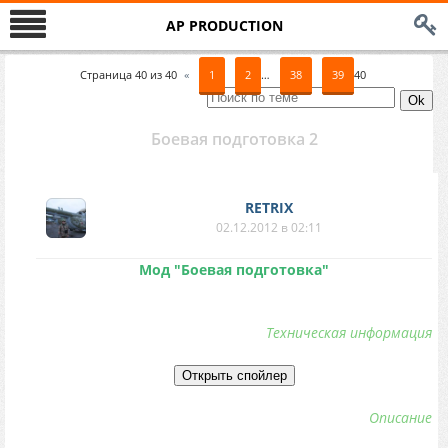
AP PRODUCTION
Страница
40
из
40
«
1
2
…
38
39
40
Боевая подготовка 2
RETRIX
02.12.2012 в 02:11
Мод "Боевая подготовка"
Техническая информация
Описание