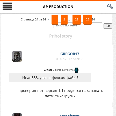
AP PRODUCTION
Страница
24
из
24
«
1
2
…
22
23
24
Priboi story
GREGOR17
03.07.2017 в 09:38
Цитата
Dolores_Kleyborne
(
)
Иван333, у вас с фиксом файл ?
проверил-нет.версия 1.1,придется накатывать
патч\фикс+русик.
Monohrom