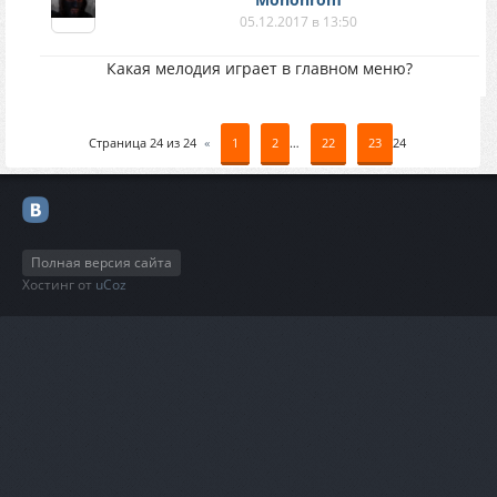
05.12.2017 в 13:50
Какая мелодия играет в главном меню?
Страница
24
из
24
«
1
2
…
22
23
24
Полная версия сайта
Хостинг от
uCoz