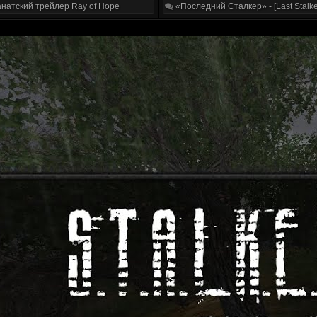
натский трейлер Ray of Hope
«Последний Сталкер» - [Last Stalke