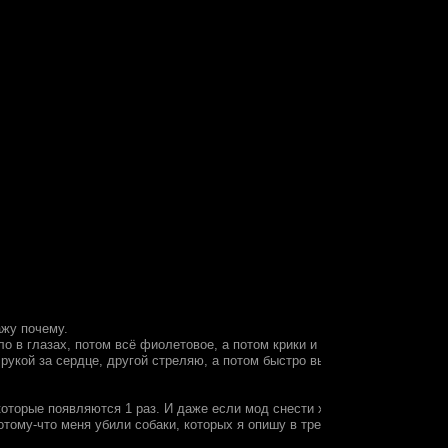
ажу почему.
о в глазах, потом всё фиолетовое, а потом крики и стоны, я был до ужа
 рукой за сердце, другой стреляю, а потом быстро выхожу в главное меню
 которые появляются 1 раз. И даже если мод снести хоть 10 раз, то это н
тому-что меня убили собаки, которых я опишу в третьем пункте). Третье -