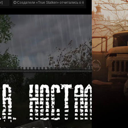
r]
Создатели «True Stalker» отчитались о проделанной работе