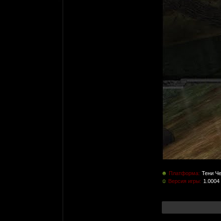
☻
Платформа:
Тени Ч
☺
Версия игры:
1.0004