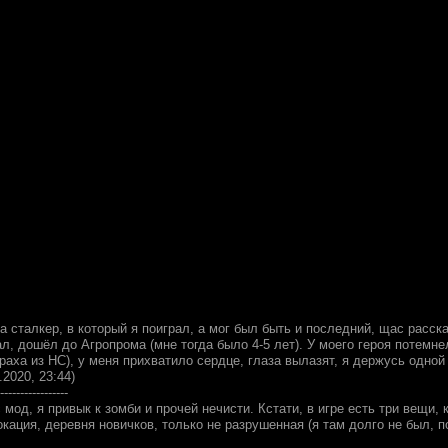
 сталкер, в который я поиграл, а мог был быть и последний, щас расск
л, дошёл до Агропрома (мне тогда было 4-5 лет). У моего героя потемнел
раха из НС), у меня прихватило сердце, глаза вылазят, я держусь одной
.2020, 23:44)
-----------------
с мод, я привык к зомби и прочей нечисти. Кстати, в игре есть три вещи,
окация, деревня новичков, только не разрушенная (я там долго не был, по