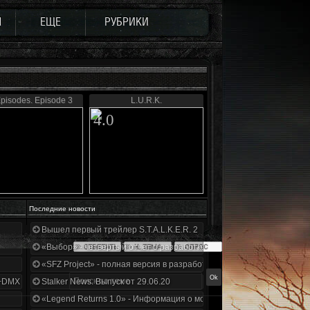
Ы
ЕЩЕ
РУБРИКИ
pisodes. Episode 3
L.U.R.K.
4.0
Последние новости
Вышел первый трейлер S.T.A.L.K.E.R. 2
«Выбор» - четвертый отчет о разработке!
«SFZ Project» - полная версия в разработке!
+DMX 1.3.5.ООП.МА.К.
Stalker News. Выпуск от 29.06.20
«Legend Returns 1.0» - Информация о моде за июнь 2020