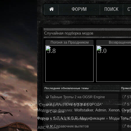
ФОРУМ
ПОИСК
С
Случайная подборка модов
Погоня за Праздником
Возвращени
3.8
3.0
Последние обновленные темы
Прямо
Тайные Тропы 2 на OGSR Engine
ST
И.Г.Р.А. "ПОИГАРЕМ В ГОРОДА"
S.
Страница
6
из
6
«
1
2
3
4
5
6
Модератор форума:
Wolfstalker
,
Аdmin
,
Xenon
,
Overf
Считаем
Ит
Форум
»
S.T.A.L.K.E.R. Модификации
»
Моды Тень 
S.T.A.L.K.E.R. Anomaly
«О
⚒ Справочник вылетов
Фа
ABC Inferno