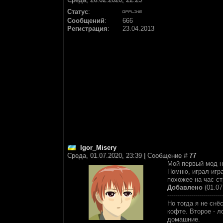
Статус
:
Сообщений
:
666
Регистрация
:
23.04.2013
Igor_Misery
Среда, 01.07.2020, 23:39 | Сообщение #
77
Мой первый мод на
Помню, играл-игра
похожее на час ст
Добавлено
(01.07
----------------------------
Но тогда я не снё
кофте. Второе - л
домашние.