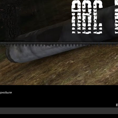
ернобыля
П