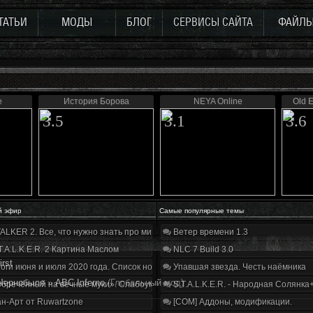
ТАТЬИ
МОДЫ
БЛОГ
СЕРВИСЫ САЙТА
ФАЙЛ
е
История Борова
NEYA Online
Old E
3.5
3.1
3.6
й эфир
Самые популярные темы
ALKER 2. Все, что нужно знать про мир, геймплей и сюжет | Разбор трейлера
Ветер времени 1.3
T.A.L.K.E.R. 2 Картина Маслом
NLC 7 Build 3.0
irst
оги июня и июля 2020 года. Список нововведений
Упавшая звезда. Честь наёмника
Чернобыля
»
ABC Inferno
(Глобальный мод)
бречённый на вечные муки». Слабоумие и отвага
S.T.A.L.K.E.R. - Народная Солянка
н-Арт от Ruwartzone
[COM] Аддоны, модификации.