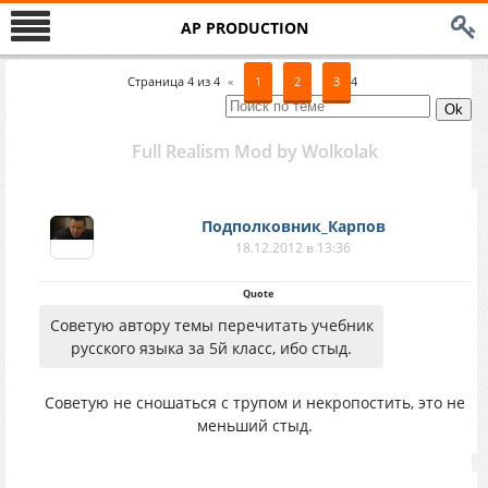
AP PRODUCTION
Страница
4
из
4
«
1
2
3
4
Full Realism Mod by Wolkolak
Подполковник_Карпов
18.12.2012 в 13:36
Quote
Советую автору темы перечитать учебник
русского языка за 5й класс, ибо стыд.
Советую не сношаться с трупом и некропостить, это не
меньший стыд.