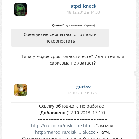
atpcl_knock
18.12.2012 в 14:00
Quote
(
Подполковник_Карпов
)
Советую не сношаться с трупом и
некропостить
Типа у модов срок годности есть? Или ушей для
сарказма не хватает?
gurtov
12.10.2013 в 17:21
Ссылку обнови,эта не работает
Добавлено
(12.10.2013, 17:17)
---------------------------------------------
http://narod.ru/disk....xe.html
-Сам мод.
http://narod.ru/disk....lak.exe
-Патч.
Ссылки в интернете нарыл.Вроде то же самое.