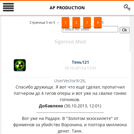
AP PRODUCTION
Страница
5
из
5
«
1
2
3
4
5
Sigerous Mod
Тень121
30.10.2013 в 12:01
UserVectorXr26
,
Спасибо дружище. Я вот что ещё сделал, пропатчил
патчером до 4 гигов оперы и вот уже на свалке гоняю
гопников.
Добавлено
(30.10.2013, 12:01)
---------------------------------------------
Вот уже на Радаре. В "Золотом экзоскилете" от
фрименов за убийство Воронина, и полтора миллиона
денег. Танк.