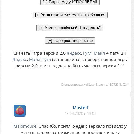
Скачать: игра версии 2.0
Яндекс
,
Гугл
,
Маил
+ патч 2.1
Яндекс
,
Маил
,
Гугл
(устанавливать поверх полной игры
версии 2.0, в меню должна быть указана версия 2.1)
Отредактировал
HellRatz
-
Вторник, 16.07.2019, 02:44
MasterI
18.04.2020 в 13:01
Maximouse
, Спасибо, понял. Яндекс зеркало повисло у
меня в начале загрузки, щас попробую качалку