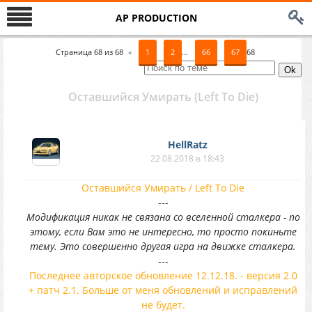
AP PRODUCTION
Страница
68
из
68
«
1
2
…
66
67
68
Оставшийся Умирать (Left To Die)
HellRatz
22.08.2018 в 18:43
Оставшийся Умирать / Left To Die
---
Модификация никак не связана со вселенной сталкера - по
этому, если Вам это не интересно, то просто покиньте
тему. Это совершенно другая игра на движке сталкера.
---
Последнее авторское обновление 12.12.18. - версия 2.0
+ патч 2.1. Больше от меня обновлений и исправлений
не будет.