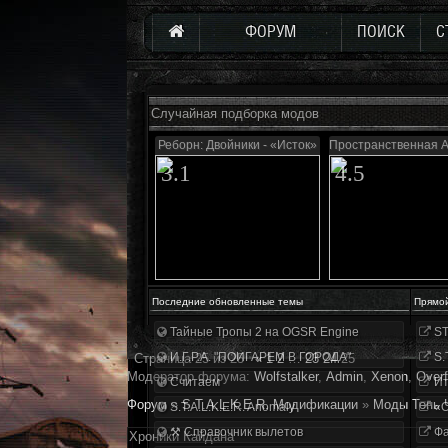
ФОРУМ
ПОИСК
С
Случайная подборка модов
Реборн: Двойники - «Исток»
Пространственная А
3.1
4.5
Последние обновленные темы
Прямо
Тайные Тропы 2 на OGSR Engine
ST
И.Г.Р.А. "ПОИГАРЕМ В ГОРОДА"
S.
Страница
25
из
25
«
1
2
…
23
24
25
Модератор форума:
Wolfstalker
,
Аdmin
,
Xenon
,
Overf
Считаем
Ит
Форум
»
S.T.A.L.K.E.R. Модификации
»
Моды Тень 
S.T.A.L.K.E.R. Anomaly
«О
⚒ Справочник вылетов
Фа
Хроники Кайдана