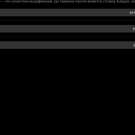
— это сюжетная модификация, где главным героем является сталкер Кайдан, з