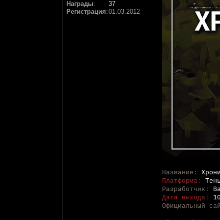
Награды
:
37
Регистрация
:
01.03.2012
Название:
Хрон
Платформа:
Тен
Разработчик:
B
Дата выхода:
1
Официальный са