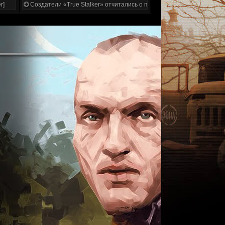
r]
Создатели «True Stalker» отчитались о проделанной работе