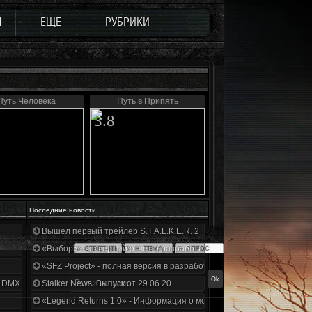
Ы
ЕЩЕ
РУБРИКИ
Путь Человека
Путь в Припять
3.8
Последние новости
Вышел первый трейлер S.T.A.L.K.E.R. 2
«Выбор» - четвертый отчет о разработке!
«SFZ Project» - полная версия в разработке!
+DMX 1.3.5.ООП.МА.К.
Stalker News. Выпуск от 29.06.20
«Legend Returns 1.0» - Информация о моде за июнь 2020