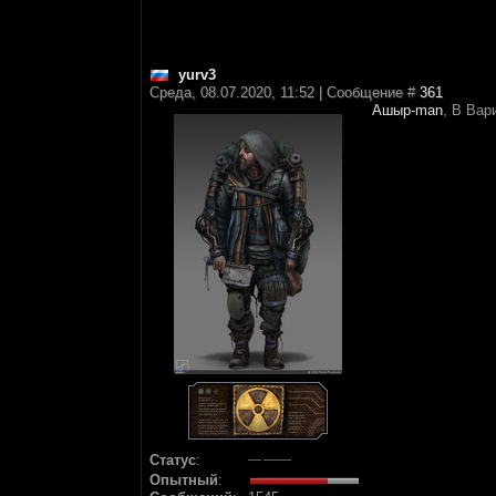
yurv3
Среда, 08.07.2020, 11:52 | Сообщение #
361
Ашыр-man
, В Вар
Статус
:
Опытный
: