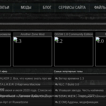
ТАТЬИ
МОДЫ
БЛОГ
СЕРВИСЫ САЙТА
ФАЙЛ
номалия 4.1
Another Zone Mod
OGSM 1.8 Community Edition
4.3
4.2
4.0
й эфир
Самые популярные темы
ALKER 2. Все, что нужно знать про мир, геймплей и сюжет | Разбор трейлера
Ветер времени 1.3
T.A.L.K.E.R. 2 Картина Маслом
NLC 7 Build 3.0
irst
оги июня и июля 2020 года. Список нововведений
Упавшая звезда. Честь наёмника
Чернобыля
»
Хроники Кайдана
(Вышла вторая часть | 3 мая, 2020 г.)
бречённый на вечные муки». Слабоумие и отвага
S.T.A.L.K.E.R. - Народная Солянка
н-Арт от Ruwartzone
[COM] Аддоны, модификации.