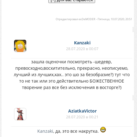
Отредактировал
exDeMODER
-
Пятница, 10.07.2020, 20:51
Kanzaki
28.07.2020 в 00:07
зашла оценочки посмотреть -шедевр,
превосходно,восхитительно, прекрасно, неописуемо,
лучший из лучших,хах.. это шо за безобразие?) тут что
то не так или это действительно БОЖЕСТВЕННОЕ
творение раз все без исключения в восторге?)
AziatkaVictor
28.07.2020 в 00:21
Kanzaki
, да, это все накрутка.