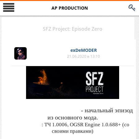
AP PRODUCTION
SFZ Project: Episode Zero
exDeMODER
21.06.2020 в 13:10
SFZ Project: Episode Zero
- начальный эпизод
из основного мода.
Платформа
: ТЧ 1.0006, OGSR Engine 1.0.688+ (со
своими правками)