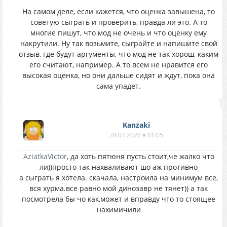
На самом деле, если кажется, что оценка завышена, то
советую сыграть и проверить, правда ли это. А то
многие пишут, что мод не очень и что оценку ему
накрутили. Ну так возьмите, сыграйте и напишите свой
отзыв, где будут аргументы, что мод не так хорош, каким
его считают, например. А то всем не нравится его
высокая оценка, но они дальше сидят и ждут, пока она
сама упадет.
Kanzaki
28.07.2020 в 01:05
AziatkaVictor
, да хоть пятюня пусть стоит,че жалко что
ли))просто так нахваливают шо аж противно
а сыграть я хотела. скачала, настроила на минимум все,
вся хурма.все равно мой динозавр не тянет)) а так
посмотрела бы чо как,может и вправду что то стоящее
нахимичили