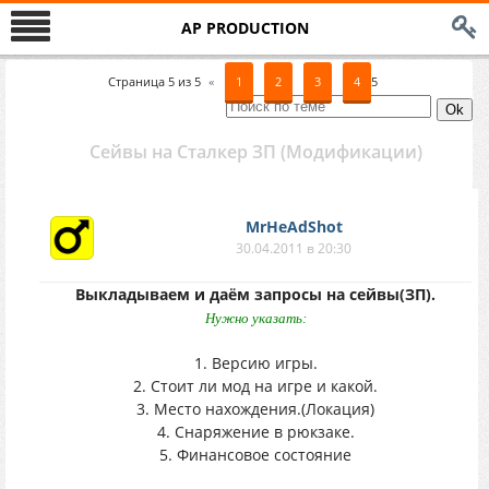
AP PRODUCTION
Страница
5
из
5
«
1
2
3
4
5
Сейвы на Сталкер ЗП (Модификации)
MrHeAdShot
30.04.2011 в 20:30
Выкладываем и даём запросы на сейвы(ЗП).
Нужно указать:
1. Версию игры.
2. Стоит ли мод на игре и какой.
3. Место нахождения.(Локация)
4. Снаряжение в рюкзаке.
5. Финансовое состояние