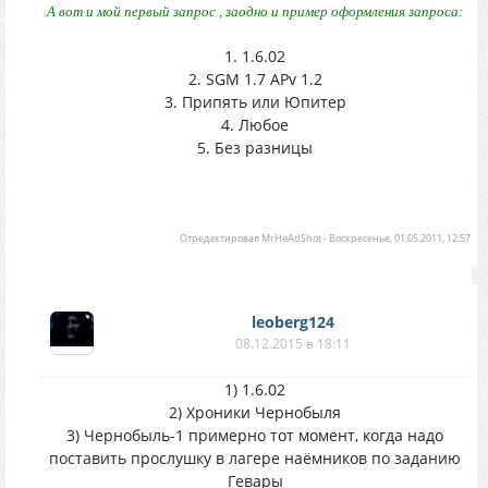
А вот и мой первый запрос , заодно и пример оформления запроса:
1. 1.6.02
2. SGM 1.7 APv 1.2
3. Припять или Юпитер
4. Любое
5. Без разницы
Отредактировал
MrHeAdShot
-
Воскресенье, 01.05.2011, 12:57
leoberg124
08.12.2015 в 18:11
1) 1.6.02
2) Хроники Чернобыля
3) Чернобыль-1 примерно тот момент, когда надо
поставить прослушку в лагере наёмников по заданию
Гевары