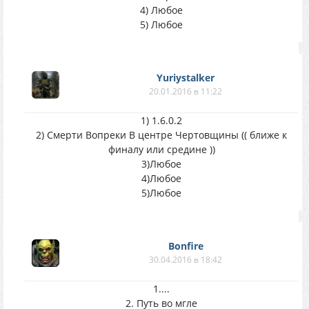
4) Любое
5) Любое
Yuriystalker
20.01.2016 в 11:22
1) 1.6.0.2
2) Смерти Вопреки В центре Чертовщины (( ближе к
финалу или средине ))
3)Любое
4)Любое
5)Любое
Bonfire
30.04.2016 в 18:42
1....
2. Путь во мгле