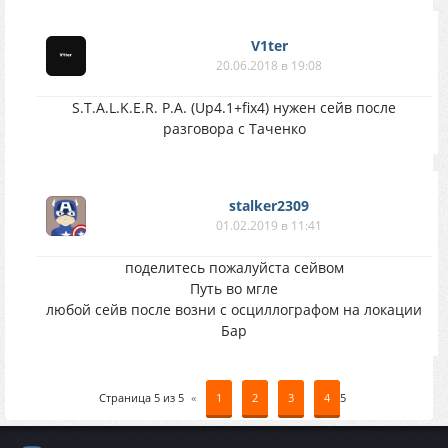
V1ter
20.06.2018 в 19:08
S.T.A.L.K.E.R. P.A. (Up4.1+fix4) нужен сейв после
разговора с Таченко
stalker2309
01.02.2019 в 11:41
поделитесь пожалуйста сейвом
Путь во мгле
любой сейв после возни с осциллографом на локации
Бар
Страница
5
из
5
«
1
2
3
4
5