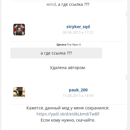
wind
, а где ссылка ???
stryker_sqd
08.06.2015 в 17:22
Цитата
The-Viper
(
)
а где ссылка ???
Удалена автором.
pauk_200
15.08.2015 в 18:59
Кажется, данный мод у меня сохранился:
https://yadi.sk/d/eIdkLkmdiTwBF
Если кому нужно, скачайте.