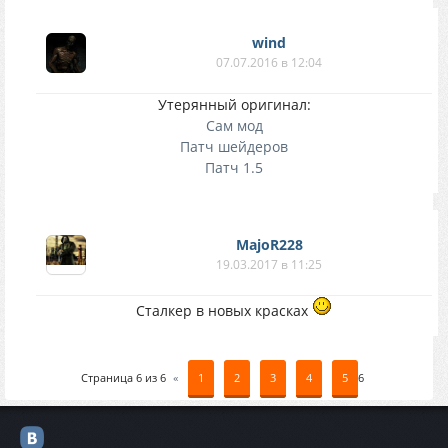
wind
07.07.2016 в 12:04
Утерянный оригинал:
Сам мод
Патч шейдеров
Патч 1.5
MajoR228
19.03.2017 в 11:25
Сталкер в новых красках
Страница
6
из
6
«
1
2
3
4
5
6