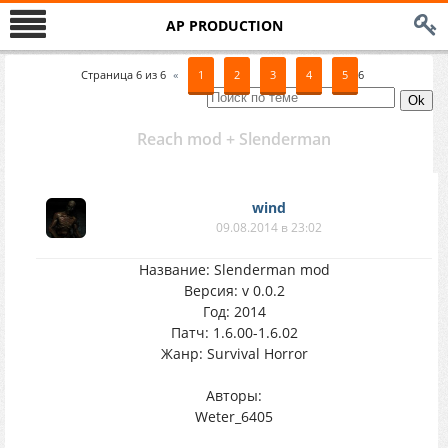
AP PRODUCTION
Страница
6
из
6
«
1
2
3
4
5
6
Reach mod + Slenderman
wind
09.08.2014 в 23:02
Название: Slenderman mod
Версия: v 0.0.2
Год: 2014
Патч: 1.6.00-1.6.02
Жанр: Survival Horror
Авторы:
Weter_6405