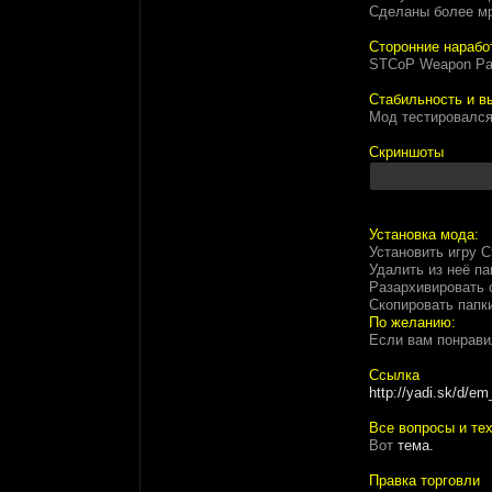
Сделаны более мр
Сторонние нарабо
STCoP Weapon Pack
Стабильность и в
Мод тестировался
Скриншоты
Установка мода:
Установить игру С
Удалить из неё па
Разархивировать 
Скопировать папки
По желанию:
Если вам понрави
Ссылка
http://yadi.sk/d
Все вопросы и тех
Вот
тема.
Правка торговли