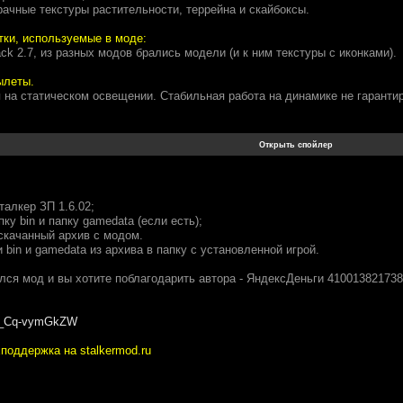
ачные текстуры растительности, террейна и скайбоксы.
тки, используемые в моде:
 2.7, из разных модов брались модели (и к ним текстуры с иконками).
ылеты.
 на статическом освещении. Стабильная работа на динамике не гарантир
талкер ЗП 1.6.02;
пку bin и папку gamedata (если есть);
скачанный архив с модом.
 bin и gamedata из архива в папку с установленной игрой.
лся мод и вы хотите поблагодарить автора - ЯндексДеньги 410013821738
/em_Cq-vymGkZW
поддержка на stalkermod.ru