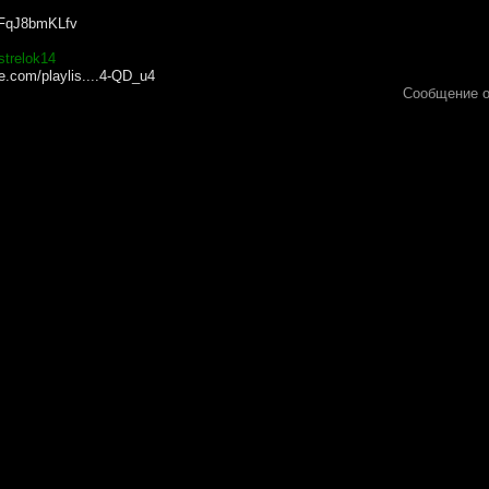
btFqJ8bmKLfv
strelok14
e.com/playlis....4-QD_u4
Сообщение 