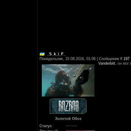
_S_k_i_F_
Понедельник, 15.08.2016, 01:06 | Сообщение #
197
Vanderbitt
, он мог
Золотой Обоз
Статус
: