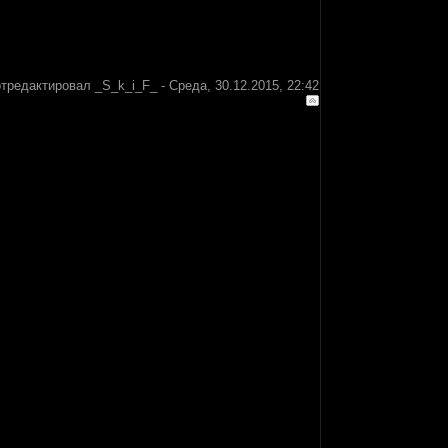
отредактировал
_S_k_i_F_
-
Среда, 30.12.2015, 22:42