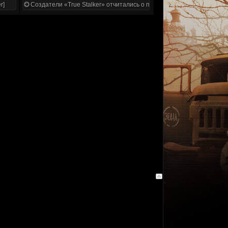
r]
Создатели «True Stalker» отчитались о проделанной работе