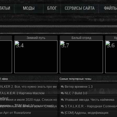
ТАТЬИ
МОДЫ
БЛОГ
СЕРВИСЫ САЙТА
ФАЙЛ
с
Зимний путь
Белый отряд
Х
3.4
3.7
3.6
й эфир
Самые популярные темы
ALKER 2. Все, что нужно знать про мир, геймплей и сюжет | Разбор трейлера
Ветер времени 1.3
T.A.L.K.E.R. 2 Картина Маслом
NLC 7 Build 3.0
rfirst
оги июня и июля 2020 года. Список нововведений
Упавшая звезда. Честь наёмника
рипяти
»
TSM Mod
(Мультиплеер)
бречённый на вечные муки». Слабоумие и отвага
S.T.A.L.K.E.R. - Народная Солянка
н-Арт от Ruwartzone
[COM] Аддоны, модификации.