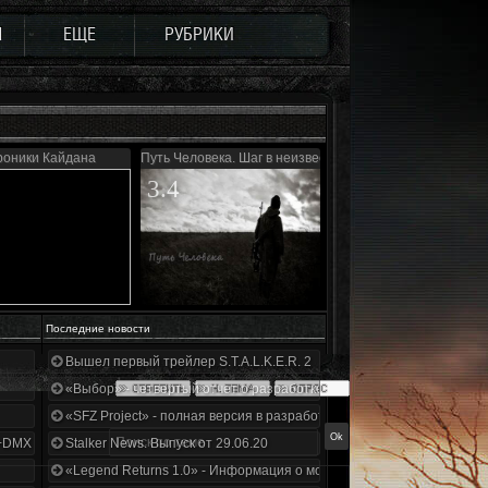
Ы
ЕЩЕ
РУБРИКИ
роники Кайдана
Путь Человека. Шаг в неизвестность. Дежавю
3.4
Последние новости
Вышел первый трейлер S.T.A.L.K.E.R. 2
«Выбор» - четвертый отчет о разработке!
«SFZ Project» - полная версия в разработке!
+DMX 1.3.5.ООП.МА.К.
Stalker News. Выпуск от 29.06.20
«Legend Returns 1.0» - Информация о моде за июнь 2020