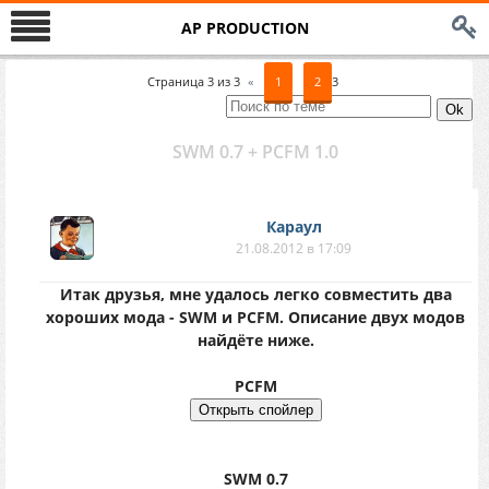
AP PRODUCTION
Страница
3
из
3
«
1
2
3
SWM 0.7 + PCFM 1.0
Караул
21.08.2012 в 17:09
Итак друзья, мне удалось легко совместить два
хороших мода - SWM и PCFM. Описание двух модов
найдёте ниже.
PCFM
SWM 0.7