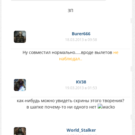
ЗП
Burer666
18.03.2013 в 09:58
Ну совместил нормально.....вроде вылетов
не
наблюдал..
KV38
19.03.2013 в 01:53
как-нибудь можно увидеть скрины этого творения?
в шапке почему-то ни одного нет
World_Stalker