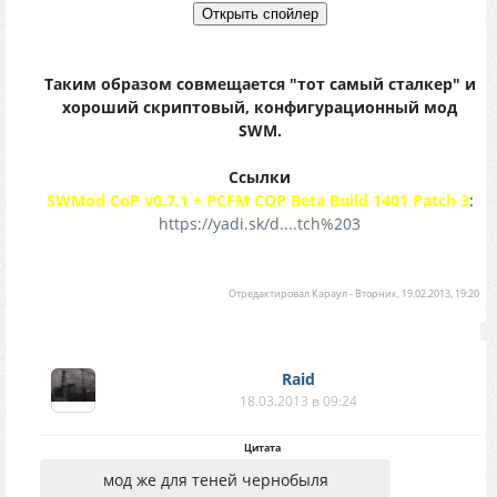
Таким образом совмещается "тот самый сталкер" и
хороший скриптовый, конфигурационный мод
SWM.
Ссылки
SWMod CoP v0.7.1 + PCFM COP Beta Build 1401 Patch 3
:
https://yadi.sk/d....tch%203
Отредактировал
Караул
-
Вторник, 19.02.2013, 19:20
Raid
18.03.2013 в 09:24
Цитата
мод же для теней чернобыля