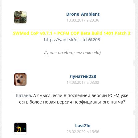
Drone_Ambient
13.03.2017 в 23:36
SWMod CoP v0.7.1 + PCFM COP Beta Build 1401 Patch 3
:
https://yadi.sk/d....tch%203
Лучше поздно, чем никогда)
Лунатик228
14.03.2017 в 03:02
Катана
, А смысл, если в последней версии PCFM уже
есть более новая версия неофициального патча?
LastZlo
28.02.2020 в 15:56