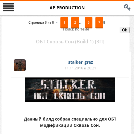
AP PRODUCTION
Страница
8
из
8
«
1
2
…
6
7
8
ОБТ Сквозь Сон (Build 1) [ЗП]
stalker_grez
11.11.2016 в 20:21
Данный билд собран специально для ОБТ
модификации Сквозь Сон.