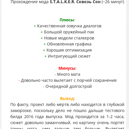
Прохождение мода
S.T.A.L.K.E.R. Сквозь Сон
(~26 минут)
Плюсы
:
+
Качественная озвучка диалогов
+
Большой оружейный пак
+
Новые модели сталкеров
+
Обновлённая графика
+
Хорошая оптимизация
+
Интригующий сюжет
Минусы
:
-
Много мата
-
Довольно часто вылетает с порчей сохранения
-
Очередной долгострой
Вывод
:
По факту, проект либо мёртв либо находится в глубокой
заморозке, поскольку дело не пошло дальше тестового
билда 2016 года выпуска. Мод проходится за 1-2 часа,
сюжет довольно заманчивый, но картину очень портят
тонны мата, чем дальше тем больше. Вылетает