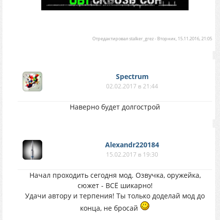
Отредактировал
stalker_grez
-
Вторник, 15.11.2016, 21:05
Spectrum
02.02.2017 в 21:44
Наверно будет долгострой
Alexandr220184
15.02.2017 в 19:30
Начал проходить сегодня мод. Озвучка, оружейка,
сюжет - ВСЁ шикарно!
Удачи автору и терпения! Ты только доделай мод до
конца, не бросай