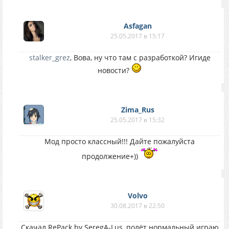
Asfagan
25.05.2017 в 15:17
stalker_grez
, Вова, ну что там с разработкой? Игиде
новости?
Zima_Rus
25.05.2017 в 15:32
Мод просто классный!!! Дайте пожалуйста
продолжение+))
Volvo
30.08.2017 в 22:50
Скачал RePack by SeregA-Lus, полёт нормальный играю