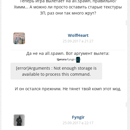
Теперь игра вылетает на all.spawn, правильно?
Хммм... А можно ли просто оставить старые текстуры
ЗП, раз они так много жрут?
WolfHeart
25.09.2017 в 21:27
Да не на all.spawn. Вот аргумент вылета:
Цитата
Fyngir
(
)
[error]Arguments : Not enough storage is
available to process this command.
И он остался прежним. Не тянет твой комп этот мод.
Fyngir
25.09.2017 в 22:17