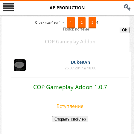
AP PRODUCTION
Страница
4
из
4
«
1
2
3
4
COP Gameplay Addon
DukeKAn
26.07.2017 в 18:00
COP Gameplay Addon 1.0.7
Вступление