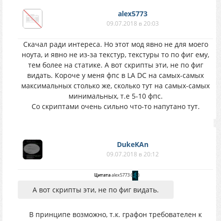
alex5773
09.07.2018 в 20:03
Скачал ради интереса. Но этот мод явно не для моего
ноута, и явно не из-за текстур, текстуры то по фиг ему,
тем более на статике. А вот скрипты эти, не по фиг
видать. Короче у меня фпс в LA DC на самых-самых
максимальных столько же, сколько тут на самых-самых
минимальных, т.е 5-10 фпс.
Со скриптами очень сильно что-то напутано тут.
DukeKAn
09.07.2018 в 20:12
Цитата
alex5773
(
)
А вот скрипты эти, не по фиг видать.
В принципе возможно, т.к. графон требователен к