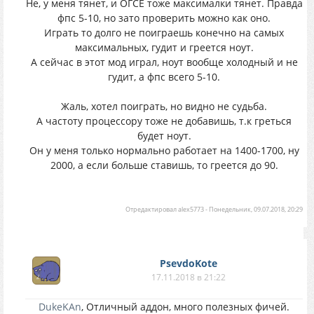
Не, у меня тянет, и ОГСЕ тоже максималки тянет. Правда
фпс 5-10, но зато проверить можно как оно.
Играть то долго не поиграешь конечно на самых
максимальных, гудит и греется ноут.
А сейчас в этот мод играл, ноут вообще холодный и не
гудит, а фпс всего 5-10.
Жаль, хотел поиграть, но видно не судьба.
А частоту процессору тоже не добавишь, т.к греться
будет ноут.
Он у меня только нормально работает на 1400-1700, ну
2000, а если больше ставишь, то греется до 90.
Отредактировал
alex5773
-
Понедельник, 09.07.2018, 20:29
PsevdoKote
17.11.2018 в 21:22
DukeKAn
, Отличный аддон, много полезных фичей.