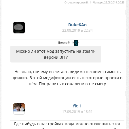
Отредактировал
flt_1
-
Четверг, 22.08.2019, 20:23
DukeKAn
22.08.2019 в 22:34
Цитата
flt_1
(
)
Можно ли этот мод запустить на steam-
версии ЗП ?
Не знаю, почему вылетает, видимо несовместимость
движка. В этой модификации есть некоторые правки в
нём. Поправить к сожалению не смогу
flt_1
17.09.2019 в 18:51
Где нибудь в настройках мода можно отключить этот