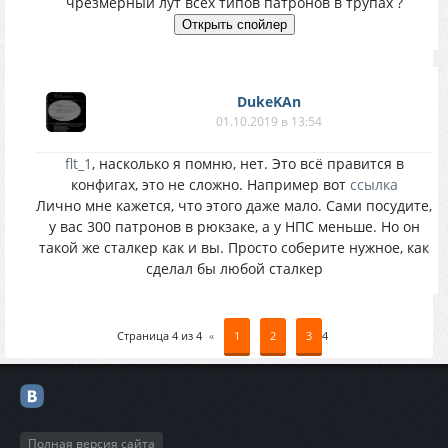
чрезмерный лут всех типов патронов в трупах ?
DukeKAn
01.10.2019 в 13:54
flt_1
, насколько я помню, нет. Это всё правится в
конфигах, это не сложно. Например вот
ссылка
Лично мне кажется, что этого даже мало. Сами посудите,
у вас 300 патронов в рюкзаке, а у НПС меньше. Но он
такой же сталкер как и вы. Просто соберите нужное, как
сделал бы любой сталкер
Страница
4
из
4
«
1
2
3
4
Полная версия сайта