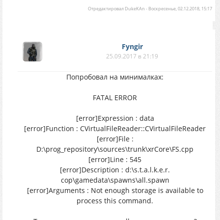
Отредактировал
DukeKAn
-
Воскресенье, 02.12.2018, 15:17
Fyngir
25.09.2017 в 21:19
Попробовал на минималках:
FATAL ERROR
[error]Expression : data
[error]Function : CVirtualFileReader::CVirtualFileReader
[error]File :
D:\prog_repository\sources\trunk\xrCore\FS.cpp
[error]Line : 545
[error]Description : d:\s.t.a.l.k.e.r.
cop\gamedata\spawns\all.spawn
[error]Arguments : Not enough storage is available to
process this command.