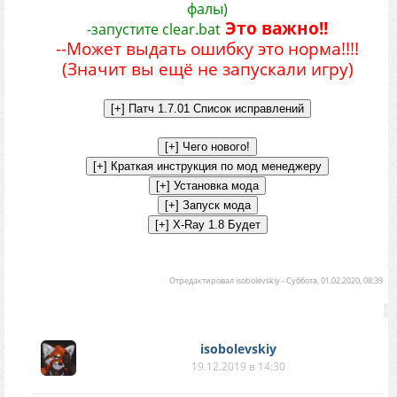
фалы)
Это важно!!
-запустите clear.bat
--Может выдать ошибку это норма!!!!
(Значит вы ещё не запускали игру)
Отредактировал
isobolevskiy
-
Суббота, 01.02.2020, 08:39
isobolevskiy
19.12.2019 в 14:30