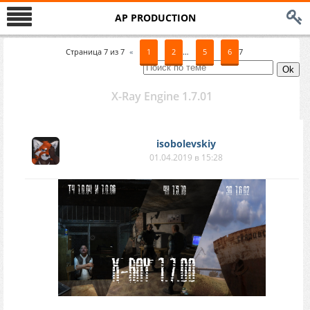
AP PRODUCTION
Страница
7
из
7
«
1
2
…
5
6
7
X-Ray Engine 1.7.01
isobolevskiy
01.04.2019 в 15:28