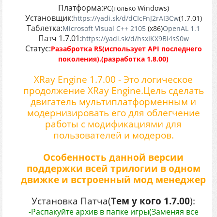
Платформа:
PC(только Windows)
Установщик:
https://yadi.sk/d/dCIcFnJ2rAI3Cw
(1.7.01)
Таблетка:
Microsoft Visual С++ 2105
(x86)
OpenAL 1.1
Патч 1.7.01:
https://yadi.sk/d/hsxIKX9BI4sS0w
Статус:
Разабротка R5(использует API последнего
поколения).(разработка 1.8.00)
XRay Engine 1.7.00 - Это логическое
продолжение XRay Engine.Цель сделать
двигатель мультиплатформенным и
модернизировать его для облегчение
работы с модификациями для
пользователей и модеров.
Особенность данной версии
поддержки всей трилогии в одном
движке и встроенный мод менеджер
Установка Патча(
Тем у кого 1.7.00
):
-Распакуйте архив в папке игры(Заменяя все