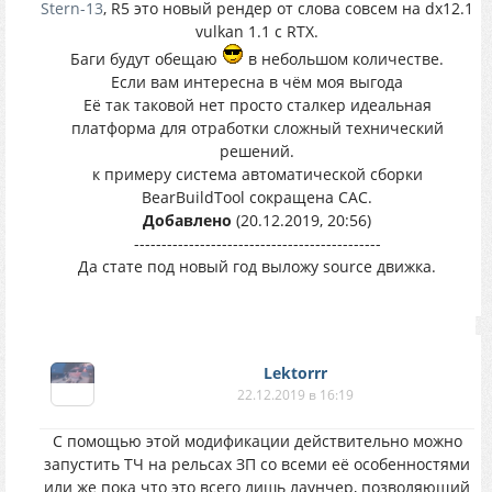
Stern-13
, R5 это новый рендер от слова совсем на dx12.1
vulkan 1.1 с RTX.
Баги будут обещаю
в небольшом количестве.
Если вам интересна в чём моя выгода
Её так таковой нет просто сталкер идеальная
платформа для отработки сложный технический
решений.
к примеру система автоматической сборки
BearBuildTool сокращена САС.
Добавлено
(20.12.2019, 20:56)
---------------------------------------------
Да стате под новый год выложу source движка.
Lektorrr
22.12.2019 в 16:19
С помощью этой модификации действительно можно
запустить ТЧ на рельсах ЗП со всеми её особенностями
или же пока что это всего лишь лаунчер, позволяющий