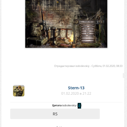
Отредактировал
isobolevskiy
-
Суббота, 01.02.2020, 08:33
Stern-13
01.02.2020 в 21:22
Цитата
isobolevskiy
(
)
R5