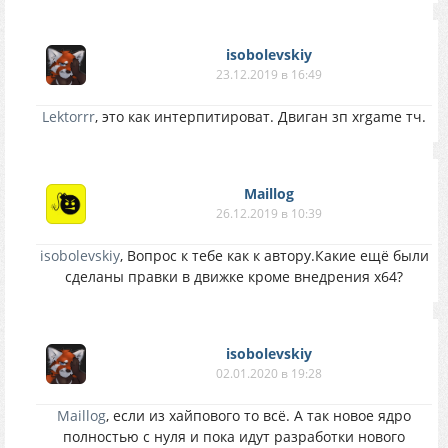
isobolevskiy
23.12.2019 в 16:49
Lektorrr
, это как интерпитироват. Двиган зп xrgame тч.
Maillog
26.12.2019 в 10:39
isobolevskiy
, Вопрос к тебе как к автору.Какие ещё были
сделаны правки в движке кроме внедрения x64?
isobolevskiy
02.01.2020 в 19:28
Maillog
, если из хайпового то всё. А так новое ядро
полностью с нуля и пока идут разработки нового