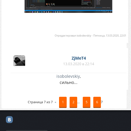
Отредактировал
isobolevskiy
-
Пятница, 13.03.2020, 22:01
ZjMeT4
13.03.2020 в 22:14
isobolevskiy
,
сильно...
Страница
7
из
7
«
1
2
…
5
6
7