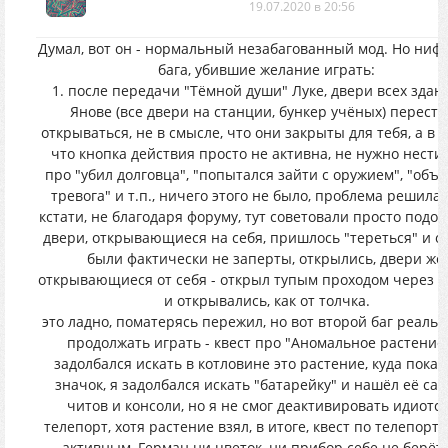
19.07.2020 в 20:56
Думал, вот он - нормальный незабагованный мод. Но нифи
бага, убившие желание играть:
1. после передачи "Тёмной души" Луке, двери всех здан
Янове (все двери на станции, бункер учёных) перест
открываться, не в смысле, что они закрыты для тебя, а в 
что кнопка действия просто не активна, не нужно нести
про "убил долговца", "попытался зайти с оружием", "объ
тревога" и т.п., ничего этого не было, проблема решилась
кстати, не благодаря форуму, тут советовали просто подож
двери, открывающиеся на себя, пришлось "тереться" и они
были фактически не заперты, открылись, двери же,
открывающиеся от себя - открыл тупым проходом через н
и открывались, как от толчка.
это ладно, поматерясь пережил, но вот второй баг реальн
продолжать играть - квест про "Аномальное растение"
задолбался искать в котловине это растение, куда пока
значок, я задолбался искать "батарейку" и нашёл её сам
читов и консоли, но я не смог деактивировать идиотс
телепорт, хотя растение взял, в итоге, квест по телепорту
активным, Герман ни цветок, ни прибор себе не берёт, 