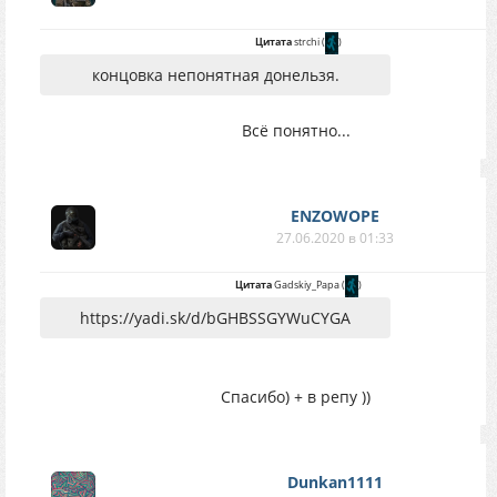
Цитата
strchi
(
)
концовка непонятная донельзя.
Всё понятно...
ENZOWOPE
27.06.2020 в 01:33
Цитата
Gadskiy_Papa
(
)
https://yadi.sk/d/bGHBSSGYWuCYGA
Спасибо) + в репу ))
Dunkan1111