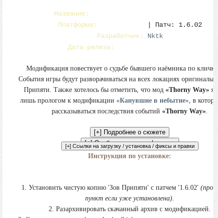
Название:
«Thorny Way» - Тернистый путь
Платформа:
Зов Припяти
| Патч: 1.6.02
Разработчик:
Nktk
Дата релиза:
26 декабря, 2019 г.
Модификация повествует о судьбе бывшего наёмника по кличке
События игры будут разворачиваться на всех локациях оригинальн
Припяти. Также хотелось бы отметить, что мод
«Thorny Way»
яв
лишь прологом к модификации
«Канувшие в небытие»
, в котор
рассказываться последствия событий
«Thorny Way»
.
Инструкция по установке:
1. Установить чистую копию 'Зов Припяти' с патчем '1.6.02'
(проп
пункт если уже установлена).
2. Разархивировать скачанный архив с модификацией.