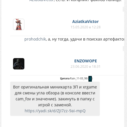
AziatkaVictor
15.05.2020 в 12:28
prohodchik
, а, ну тогда, удачи в поисках артефактов)
ENZOWOPE
23.06.2020 в 18:31
Цитата
Rain_11-03_98
(
)
Вот оригинальная миникарта ЗП и xrgame
для смены угла обзора (в консоле ввести
cam_fov и значение). закинуть в папку с
игрой с заменой.
https://yadi.sk/d/ZJI7zz-9ai-mpQ