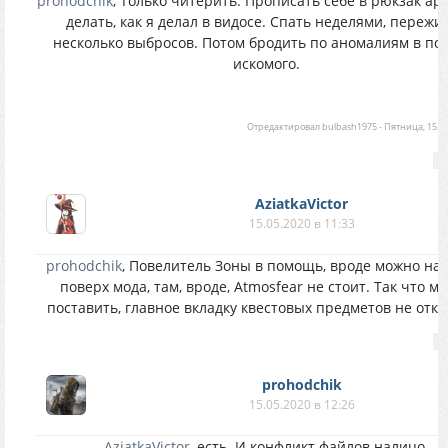
prohodchik
, Только читерить. Прописать себе в рюкзак ар
делать, как я делал в видосе. Спать неделями, пережи
несколько выбросов. Потом бродить по аномалиям в по
искомого.
Отредактировал
bulbash1975
-
Пятница, 15.05
AziatkaVictor
15.05.2020 в 11:33
prohodchik
, Повелитель Зоны в помощь, вроде можно на
поверх мода, там, вроде, Atmosfear не стоит. Так что м
поставить, главное вкладку квестовых предметов не отк
prohodchik
15.05.2020 в 12:26
AziatkaVictor
, есть. И конфликт файлов налицо.