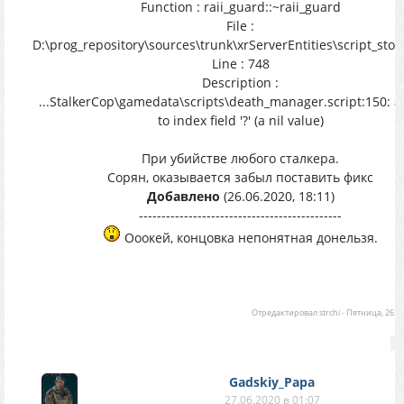
Function : raii_guard::~raii_guard
File :
D:\prog_repository\sources\trunk\xrServerEntities\script_sto
Line : 748
Description :
...StalkerCop\gamedata\scripts\death_manager.script:150: 
to index field '?' (a nil value)
При убийстве любого сталкера.
Сорян, оказывается забыл поставить фикс
Добавлено
(26.06.2020, 18:11)
---------------------------------------------
Ооокей, концовка непонятная донельзя.
Отредактировал
strchi
-
Пятница, 26.06
Gadskiy_Papa
27.06.2020 в 01:07