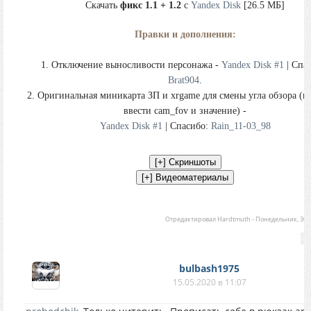
Скачать
фикс 1.1 + 1.2
с
Yandex Disk
[26.5 МБ]
Правки и дополнения:
1. Отключение выносливости персонажа -
Yandex Disk #1
| Спа
Brat904
.
2. Оригинальная миникарта ЗП и xrgame для смены угла обзора (в
ввести cam_fov и значение) -
Yandex Disk #1
| Спасибо:
Rain_11-03_98
Отредактировал
Hardtmuth
-
Понедельник, 30.0
bulbash1975
15.05.2020 в 11:07