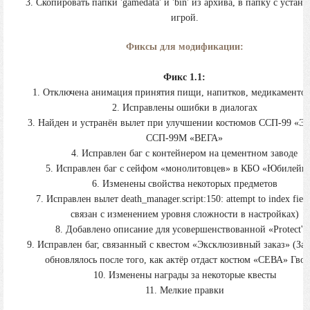
3. Скопировать папки 'gamedata' и 'bin' из архива, в папку с устан
игрой.
Фиксы для модификации:
Фикс 1.1:
1. Отключена анимация принятия пищи, напитков, медикаментов 
2. Исправлены ошибки в диалогах
3. Найден и устранён вылет при улучшении костюмов ССП-99 «Эк
ССП-99М «ВЕГА»
4. Исправлен баг с контейнером на цементном заводе
5. Исправлен баг с сейфом «монолитовцев» в КБО «Юбилейн
6. Изменены свойства некоторых предметов
7. Исправлен вылет death_manager.script:150: attempt to index fiel
связан с изменением уровня сложности в настройках)
8. Добавлено описание для усовершенствованной «Protect'ы
9. Исправлен баг, связанный с квестом «Эксклюзивный заказ» (За
обновлялось после того, как актёр отдаст костюм «СЕВА» Гво
10. Изменены награды за некоторые квесты
11. Мелкие правки