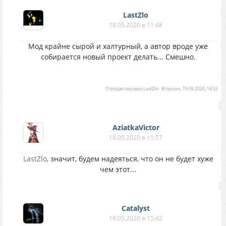
LastZlo
18.05.2020 в 11:48
Мод крайне сырой и халтурный, а автор вроде уже
собирается новый проект делать... Смешно.
Отредактировал
LastZlo
-
Вторник, 19.05.2020, 14:52
AziatkaVictor
18.05.2020 в 11:57
LastZlo
, значит, будем надеяться, что он не будет хуже
чем этот...
Catalyst
18.05.2020 в 15:42