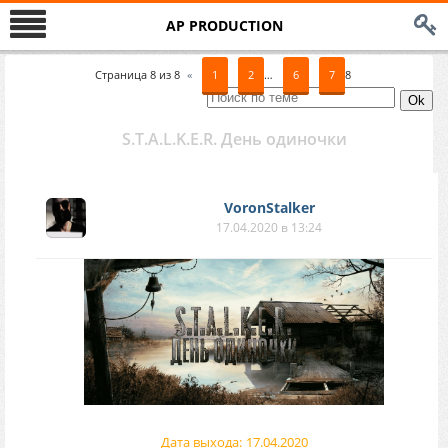
AP PRODUCTION
Страница
8
из
8
«
1
2
…
6
7
8
S.T.A.L.K.E.R. День одиночки
VoronStalker
17.04.2020 в 13:24
Дата выхода:
17.04.2020