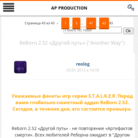
AP PRODUCTION
Страница
43
из
43
«
1
2
…
41
42
43
ReBorn 2.52 «Другой путь» ("Another Way")
reolog
03.01.2012 в 16:50
Уважаемые фанаты игр серии S.T.A.L.K.E.R. Перед
вами глобально-сюжетный аддон ReBorn 2.52.
Сегодня, в течение дня, его состоится премьера.
Reborn 2.52 «Другой путь» - не повторение «Артефактов
смерти». Всех любителей Реборна ожидает в "Другом