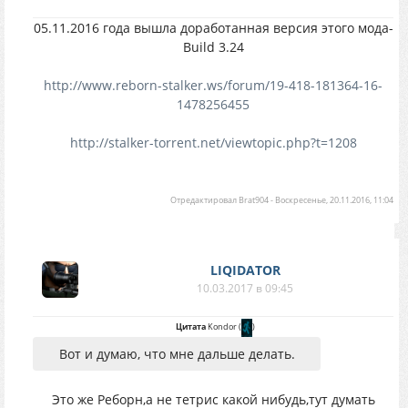
05.11.2016 года вышла доработанная версия этого мода-
Build 3.24
http://www.reborn-stalker.ws/forum/19-418-181364-16-
1478256455
http://stalker-torrent.net/viewtopic.php?t=1208
Отредактировал
Brat904
-
Воскресенье, 20.11.2016, 11:04
LIQIDATOR
10.03.2017 в 09:45
Цитата
Kondor
(
)
Вот и думаю, что мне дальше делать.
Это же Реборн,а не тетрис какой нибудь,тут думать