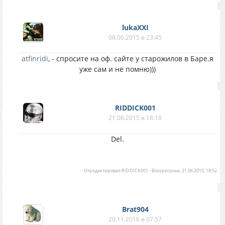
lukaXXI
08.06.2015 в 23:45
atfinridi
, - спросите на оф. сайте у старожилов в Баре.я
уже сам и не помню)))
RIDDICK001
21.06.2015 в 18:18
Del.
Отредактировал
RIDDICK001
-
Воскресенье, 21.06.2015, 18:52
Brat904
20.11.2016 в 07:57