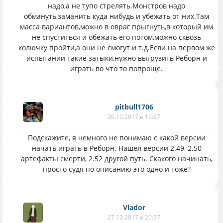
надо,а не тупо стрелять.Монстров надо
обмануть,заманить куда нибудь и убежать от них.Там
масса вариантов,можно в овраг прыгнуть,в который им
не спуститься и обежать его потом,можно сквозь
колючку пройти,а они не смогут и т.д.Если на первом же
испытании такие затыки,нужно выгрузить Реборн и
играть во что то попроще.
pitbull1706
26.10.2017 в 19:27
Подскажите, я немного не понимаю с какой версии
начать играть в Реборн. Нашел версии 2.49, 2.50
артефакты смерти, 2.52 другой путь. Скакого начинать,
просто судя по описанию это одно и тоже?
Vlador
27.10.2017 в 20:37