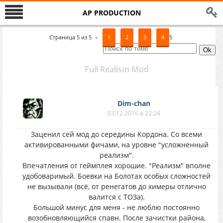
AP PRODUCTION
Страница
5
из
5
«
1
2
3
4
5
Full Realism Mod
Dim-chan
03.12.2016 в 22:24
Заценил сей мод до середины Кордона. Со всеми
активированными фичами, на уровне "усложненный
реализм".
Впечатления от геймплея хорошие. "Реализм" вполне
удобоваримый. Боевки на Болотах особых сложностей
не вызывали (всё, от ренегатов до химеры отлично
валится с ТОЗа).
Большой минус для меня - не люблю постоянно
возобновляющийся спавн. После зачистки района,