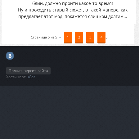
блин, должно пройти какое-то время!
Ну и проходить старый сюжет, в такой манере, как
предлагает этот мод, покажется слишком долгим...
Страница
5
из
5
«
1
2
3
4
5
Полная версия сайта
Хостинг от
uCoz