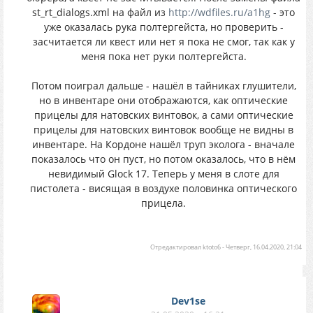
st_rt_dialogs.xml на файл из
http://wdfiles.ru/a1hg
- это
уже оказалась рука полтергейста, но проверить -
засчитается ли квест или нет я пока не смог, так как у
меня пока нет руки полтергейста.
Потом поиграл дальше - нашёл в тайниках глушители,
но в инвентаре они отображаются, как оптические
прицелы для натовских винтовок, а сами оптические
прицелы для натовских винтовок вообще не видны в
инвентаре. На Кордоне нашёл труп эколога - вначале
показалось что он пуст, но потом оказалось, что в нём
невидимый Glock 17. Теперь у меня в слоте для
пистолета - висящая в воздухе половинка оптического
прицела.
Отредактировал
ktoto6
-
Четверг, 16.04.2020, 21:04
Dev1se