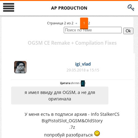
AP PRODUCTION
Страница
2
из
2
«
1
2
OGSM CE Remake + Compilation Fixes
igi_vlad
29.05.2018 в 15:15
Цитата
shrmn
(
)
я имел ввиду для OGSM, а не для
оригинала
У меня есть в подписи архив - Info StalkerCS
BigPistolSlot_OGSM&OldStory
.7z
попробуй разобраться