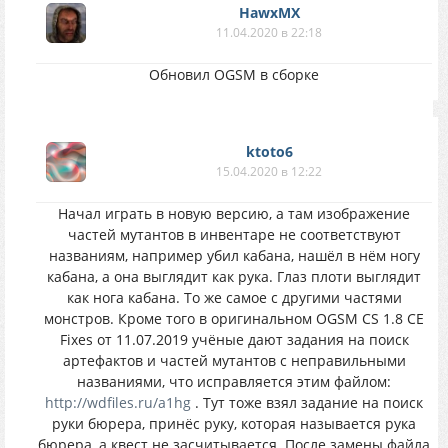
HawxMX
11.04.2020 в 22:18
Обновил OGSM в сборке
ktoto6
15.04.2020 в 12:22
Начал играть в новую версию, а там изображение
частей мутантов в инвентаре не соответствуют
названиям, например убил кабана, нашёл в нём ногу
кабана, а она выглядит как рука. Глаз плоти выглядит
как нога кабана. То же самое с другими частями
монстров. Кроме того в оригинальном OGSM CS 1.8 CE
Fixes от 11.07.2019 учёные дают задания на поиск
артефактов и частей мутантов с неправильными
названиями, что исправляется этим файлом:
http://wdfiles.ru/a1hg
. Тут тоже взял задание на поиск
руки бюрера, принёс руку, которая называется рука
бюрера, а квест не засчитывается. После замены файла