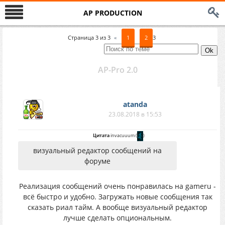
AP PRODUCTION
Страница
3
из
3
«
1
2
3
AP-Pro 2.0
atanda
23.08.2018 в 15:53
Цитата
invacuuum
(
)
визуальный редактор сообщений на
форуме
Реализация сообщений очень понравилась на gameru -
всё быстро и удобно. Загружать новые сообщения так
сказать риал тайм. А вообще визуальный редактор
лучше сделать опциональным.