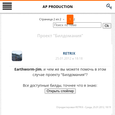
AP PRODUCTION
Страница
2
из
2
«
1
2
Проект "Билдомания"
RETRIX
25.01.2012 в 18:18
Earthworm-Jim
, и чем же вы можете помочь в этом
случае проекту "Билдомания"?
Все доступные билды, точнее что я знаю:
Отредактировал
RETRIX
-
Среда, 25.01.2012, 18:19