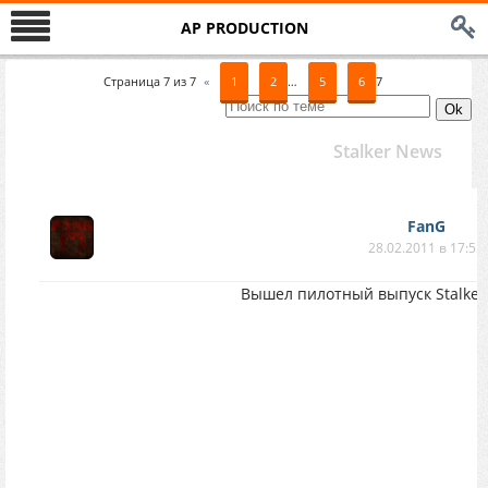
AP PRODUCTION
Страница
7
из
7
«
1
2
…
5
6
7
Stalker News
FanG
28.02.2011 в 17:55
Вышел пилотный выпуск Stalker