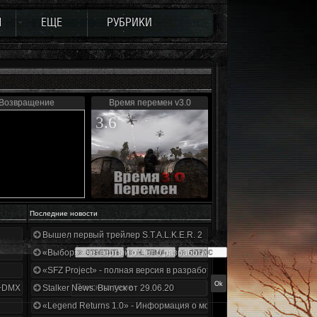
Ы
ЕЩЕ
РУБРИКИ
Возвращение
Время перемен v3.0
3.6
Последние новости
Вышел первый трейлер S.T.A.L.K.E.R. 2
«Выбор» - четвертый отчет о разработке!
«SFZ Project» - полная версия в разработке!
+DMX 1.3.5.ООП.МА.К.
Stalker News. Выпуск от 29.06.20
«Legend Returns 1.0» - Информация о моде за июнь 2020