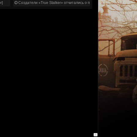
r]
Создатели «True Stalker» отчитались о проделанной работе