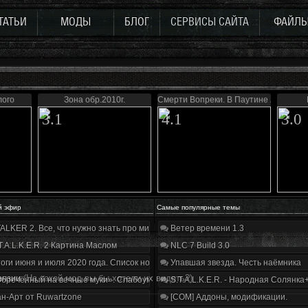
ТАТЬИ
МОДЫ
БЛОГ
СЕРВИСЫ САЙТА
ФАЙЛ
лого
Зона обр.2010г.
Смерти Вопреки. В Паутине лжи
3.1
4.1
3.0
й эфир
Самые популярные темы
ALKER 2. Все, что нужно знать про мир, геймплей и сюжет | Разбор трейлера
Ветер времени 1.3
T.A.L.K.E.R. 2 Картина Маслом
NLC 7 Build 3.0
оги июня и июля 2020 года. Список нововведений
Упавшая звезда. Честь наёмника
ензии
(На какой мод вы бы хотели их видеть?)
бречённый на вечные муки». Слабоумие и отвага
S.T.A.L.K.E.R. - Народная Солянка
н-Арт от Ruwartzone
[COM] Аддоны, модификации.