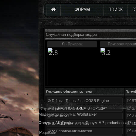
ФОРУМ
ПОИСК
С
Случайная подборка модов
Я - Призрак
Призраки прош
2.8
3.2
Последние обновленные темы
Прямо
Тайные Тропы 2 на OGSR Engine
ST
И.Г.Р.А. "ПОИГАРЕМ В ГОРОДА"
S.
Страница
3
из
3
«
1
2
3
Модератор форума:
Wolfstalker
Считаем
Ит
Форум
»
AP Production
»
Форум AP production
»
Рец
S.T.A.L.K.E.R. Anomaly
«О
⚒ Справочник вылетов
Фа
Рецензии