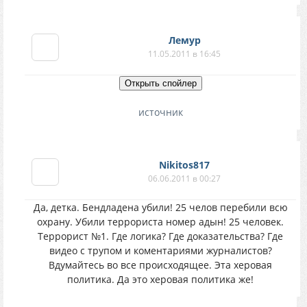
Лемур
11.05.2011 в 16:45
источник
Nikitos817
06.06.2011 в 00:27
Да, детка. Бендладена убили! 25 челов перебили всю
охрану. Убили террориста номер адын! 25 человек.
Террорист №1. Где логика? Где доказательства? Где
видео с трупом и коментариями журналистов?
Вдумайтесь во все происходящее. Эта херовая
политика. Да это херовая политика же!