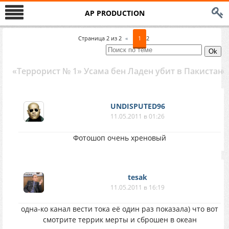
AP PRODUCTION
Страница
2
из
2
«
1
2
«Террорист № 1» Усама бен Ладен убит в Пакистане
UNDISPUTED96
11.05.2011 в 01:26
Фотошоп очень хреновый
tesak
11.05.2011 в 16:19
одна-ко канал вести тока её один раз показала) что вот
смотрите террик мерты и сброшен в океан