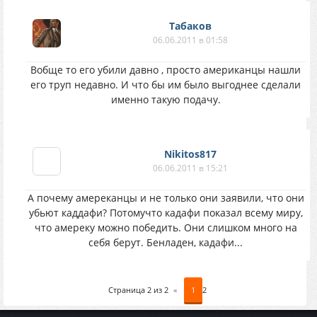
Табаков
06.06.2011 в 01:58
Вобще то его убили давно , просто американцы нашли
его труп недавно. И что бы им было выгоднее сделали
именно такую подачу.
Nikitos817
06.06.2011 в 15:21
А почему амереканцы и не только они заявили, что они
убьют каддафи? Потомучто кадафи показал всему миру,
что амереку можно победить. Они слишком много на
себя берут. Бенладен, кадафи...
Страница
2
из
2
«
1
2