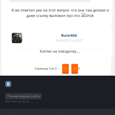
Я же ответил уже на этот вопрос что они там делали и
даже ссылку выложил про это.
Burer666
09.04.2013 в 22:27
Коплю на поездочку....
Страница
3
из
3
«
1
2
3
Полная версия сайта
Хостинг от
uCoz