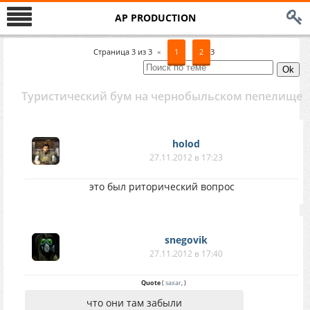
AP PRODUCTION
Страница
3
из
3
«
1
2
3
Туристический бум на чернобыльском пепелище
holod
27.11.2012 в 17:23
это был риторический вопрос
snegovik
27.11.2012 в 17:40
Quote
(
saxar
,
)
что они там забыли