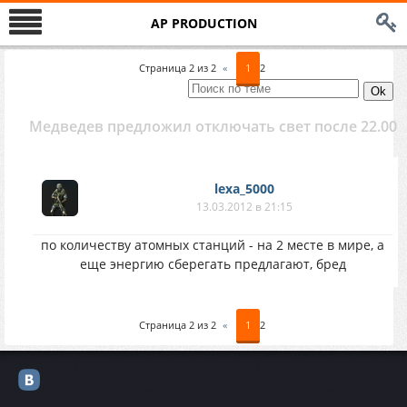
AP PRODUCTION
Страница
2
из
2
«
1
2
Медведев предложил отключать свет после 22.00
lexa_5000
13.03.2012 в 21:15
по количеству атомных станций - на 2 месте в мире, а
еще энергию сберегать предлагают, бред
Страница
2
из
2
«
1
2