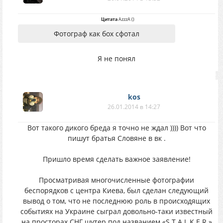
Цитата
AzzzA
(
)
Фотограф как бох сфотал
Я не понял
kos
26.01.2014 в 14:27
Вот такого дикого бреда я точно не ждал )))) Вот что
пишут братья Словяне в вк .
Пришло время сделать важное заявление!
Просматривая многочисленные фотографии
беспорядков с центра Киева, был сделан следующий
вывод о том, что не последнюю роль в происходящих
событиях на Украине сыграл довольно-таки известный
на просторах СНГ шутер под названием «S.T.A.L.K.E.R.»