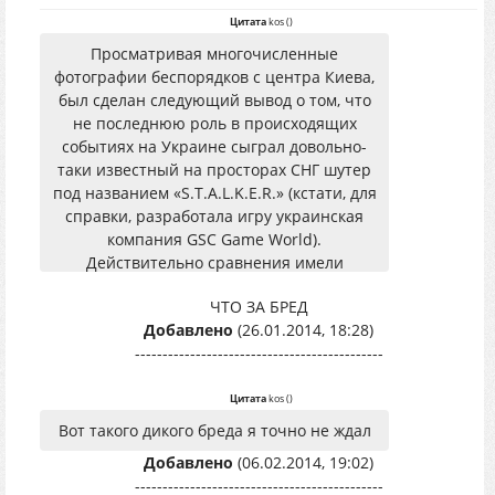
Цитата
kos
(
)
Просматривая многочисленные
фотографии беспорядков с центра Киева,
был сделан следующий вывод о том, что
не последнюю роль в происходящих
событиях на Украине сыграл довольно-
таки известный на просторах СНГ шутер
под названием «S.T.A.L.K.E.R.» (кстати, для
справки, разработала игру украинская
компания GSC Game World).
Действительно сравнения имели
достаточно высокий уровень совпадения!
ЧТО ЗА БРЕД
Так что помните уважаемые
Добавлено
(26.01.2014, 18:28)
разработчики, игры могут послужить
---------------------------------------------
предвестниками реальных действий.
Цитата
kos
(
)
Вот такого дикого бреда я точно не ждал
Добавлено
(06.02.2014, 19:02)
---------------------------------------------