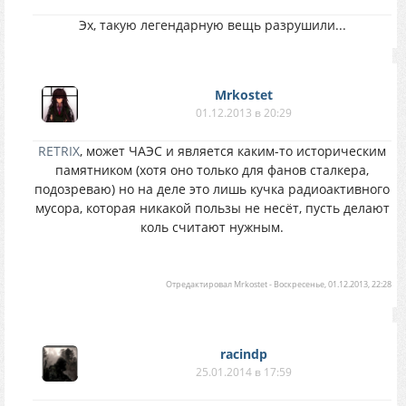
Эх, такую легендарную вещь разрушили...
Mrkostet
01.12.2013 в 20:29
RETRIX
, может ЧАЭС и является каким-то историческим
памятником (хотя оно только для фанов сталкера,
подозреваю) но на деле это лишь кучка радиоактивного
мусора, которая никакой пользы не несёт, пусть делают
коль считают нужным.
Отредактировал
Mrkostet
-
Воскресенье, 01.12.2013, 22:28
racindp
25.01.2014 в 17:59