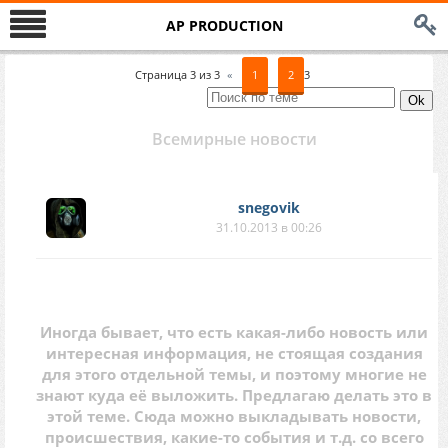
AP PRODUCTION
Страница
3
из
3
«
1
2
3
Всемирные новости
snegovik
31.10.2013 в 00:26
Иногда бывает, что есть какая-либо новость или
интересная информация, не стоящая создания
для этого отдельной темы, и поэтому многие не
знают куда её выложить. Предлагаю делать это в
этой теме. Сюда можно выкладывать новости,
происшествия, какие-то события и т.д. со всего