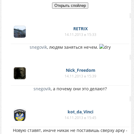
RETRIX
14.11.2013 в 15:33
snegovik
, людям заняться нечем.
Nick_Freedom
14.11.2013 в 15:39
snegovik
, а почему они это делают?
kot_da_Vinci
14.11.2013 в 15:45
Новую ставят, иначе никак не поставишь сверху арку -