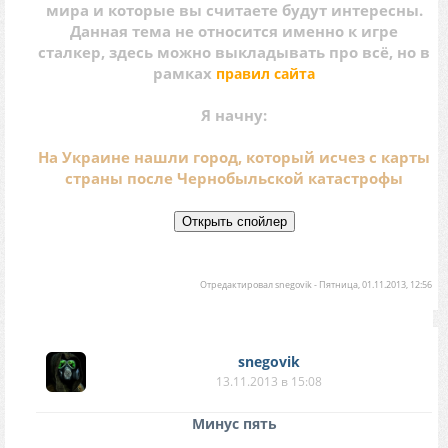
мира и которые вы считаете будут интересны.
Данная тема не относится именно к игре
сталкер, здесь можно выкладывать про всё, но в
рамках
правил сайта
Я начну:
На Украине нашли город, который исчез с карты
страны после Чернобыльской катастрофы
Отредактировал
snegovik
-
Пятница, 01.11.2013, 12:56
snegovik
13.11.2013 в 15:08
Минус пять