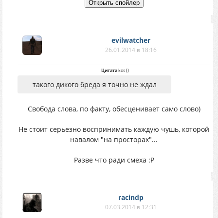
evilwatcher
26.01.2014 в 18:16
Цитата
kos
(
)
такого дикого бреда я точно не ждал
Свобода слова, по факту, обесценивает само слово)
Не стоит серьезно воспринимать каждую чушь, которой
навалом "на просторах"...
Разве что ради смеха :Р
racindp
07.03.2014 в 12:31