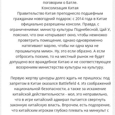
поговорим о Батле.
Консолизация Китая
Правительство Китая преподнесло подшефным
гражданам новогодний подарок: с 2014 года в Китае
официально разрешены консоли. Правда, с
ограничениями: министр культуры Поднебесной, Цай У,
пояснил, что они «открывают окно, чтобы немножко
проветрить помещение, однако одновременно
натягивают марлю, чтобы ни одна муха не
прошмыгнула мимо». Ну, это если образно. А если
отбросить поэзию, то на местный рынок не будет
допущено все враждебное Китаю и не соответствующее
воззрениям министерства культуры на культуру.
Первую жертву цензуры долго ждать не пришлось: под
запретом в Китае оказался Battlefield 4. Из соображений
национальной безопасности, а также за искажение
китайской действительности - мол, это неправильно,
что в игре китайский адмирал пытается свергнуть
законную китайскую власть. Впрочем, есть подозрение,
что китайским игрокам глубоко плевать на минкульт с