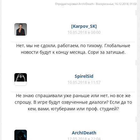
Отредактировал
ArchIDeath
-
Воскресенье, 16.12.2018, 01:02
[Karpov_SK]
10.05.2018 в 00:00
Нет, мы не сдохли, работаем, по тихому. Глобальные
новости будут к концу месяца. Сори за затишье.
SpirelSid
10.05.2018 в 11:57
Не знаю спрашивали уже раньше или нет, но все же
спрошу. В игре будут озвученные диалоги? Если да то
кем, вами, ютуберами или проф. студией?
ArchIDeath
12.05.2018 в 22:04