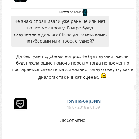
Цитата
SpirelSid
(
)
Не знаю спрашивали уже раньше или нет,
но все же спрошу. В игре будут
озвученные диалоги? Если да то кем, вами,
ютуберами или проф. студией?
Да был уже подобный вопрос.Не буду лукавить,если
будут желающие помочь проекту тогда непременно
постараемся сделать максимально годную озвучку как в
диалогах так и в кат-сценах.
rpNIIIa-6op3NN
19.07.2018 в 01:09
Любопытно