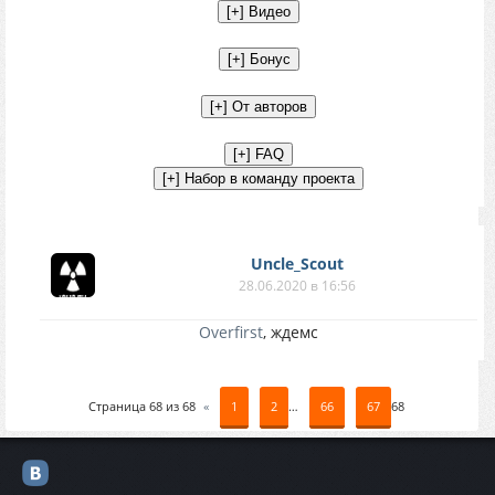
Uncle_Scout
28.06.2020 в 16:56
Overfirst
, ждемс
Страница
68
из
68
«
1
2
…
66
67
68