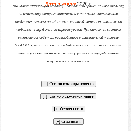
Дата выхода:
2020 г.
True Stalker (Настоящий Сталкер) – глобальный проект на базе OpenXRay,
за разработку которого отвечает «AP PRO Team». Модификация
предложит игрокам новый сюжет, который затронет знакомые, но
кардинально переделанные игровые уровни. При написании сценария
учитывались события, происходившие в оригинальной трилогии
S.T.A.L.K.E.R, однако сюжет мода будет связан с ними лишь косвенно.
Запланированы также геймплейные улучшения и переработанная
визуальная составляющая.