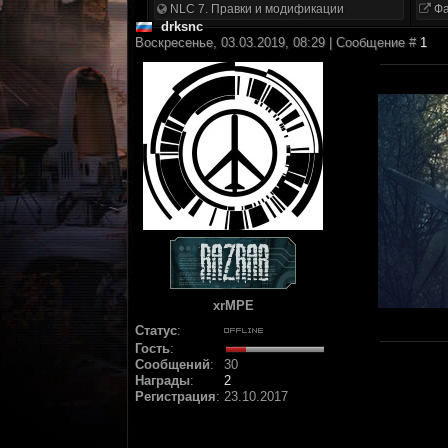
NLC 7. Правки и модификации
Фа
drksnc
Воскресенье, 03.03.2019, 08:29 | Сообщение #
1
xrMPE
Статус
:
Гость
:
Сообщений
:
30
Награды
:
2
Регистрация
:
23.10.2017