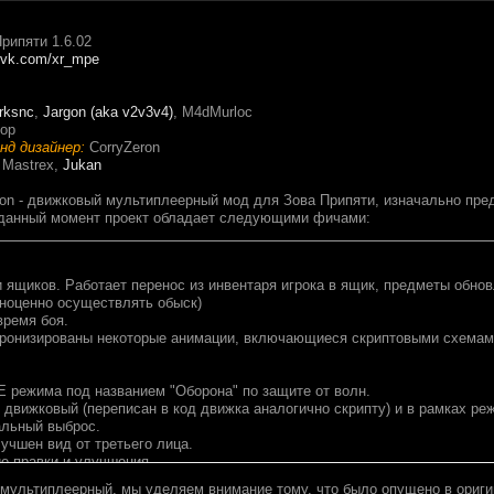
рипяти 1.6.02
//vk.com/xr_mpe
rksnc
,
Jargon (aka v2v3v4)
, M4dMurloc
top
нд дизайнер:
CorryZeron
Mastrex,
Jukan
sion - движковый мультиплеерный мод для Зова Припяти, изначально пре
 данный момент проект обладает следующими фичами:
и ящиков. Работает перенос из инвентаря игрока в ящик, предметы обно
лноценно осуществлять обыск)
время боя.
ронизированы некоторые анимации, включающиеся скриптовыми схемами
E режима под названием "Оборона" по защите от волн.
о движковый (переписан в код движка аналогично скрипту) и в рамках р
альный выброс.
учшен вид от третьего лица.
е правки и улучшения.
 мультиплеерный, мы уделяем внимание тому, что было опущено в ориг