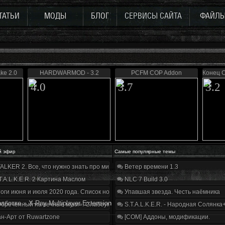
ТАТЬИ
МОДЫ
БЛОГ
СЕРВИСЫ САЙТА
ФАЙЛ
ke 2.0
HARDWARMOD - 3.2
PCFM COP Addon
Конец С
4.0
3.7
3.2
й эфир
Самые популярные темы
ALKER 2. Все, что нужно знать про мир, геймплей и сюжет | Разбор трейлера
Ветер времени 1.3
T.A.L.K.E.R. 2 Картина Маслом
NLC 7 Build 3.0
оги июня и июля 2020 года. Список нововведений
Упавшая звезда. Честь наёмника
работке
»
X-Ray Multiplayer Extension
бречённый на вечные муки». Слабоумие и отвага
S.T.A.L.K.E.R. - Народная Солянка
н-Арт от Ruwartzone
[COM] Аддоны, модификации.