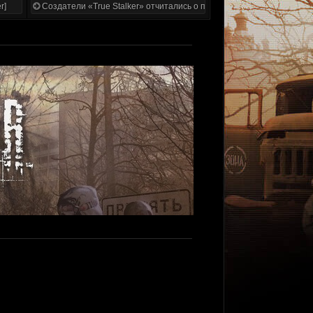
r]
Создатели «True Stalker» отчитались о проделанной работе