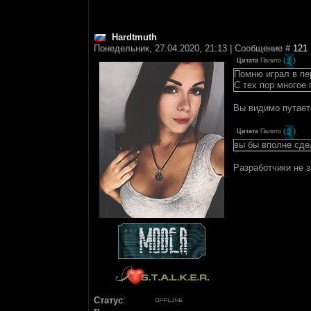
Hardtmuth
Понедельник, 27.04.2020, 21:13 | Сообщение #
121
Цитата
Палито
(
)
Помню играл в пе
С тех пор многое
Вы видимо путает
Цитата
Палито
(
)
вы бы вполне сде
Разработчики не 
Статус
: