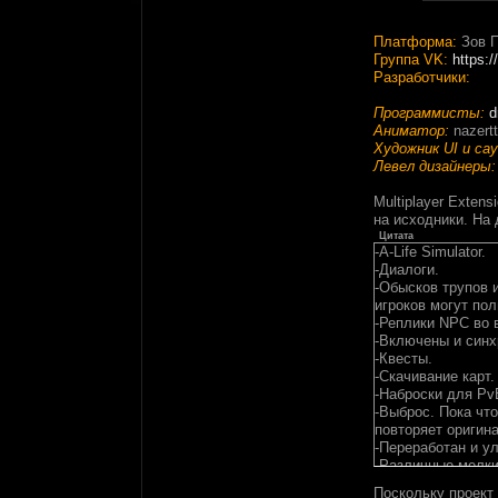
Платформа:
Зов П
Группа VK:
https:
Разработчики:
Программисты:
d
Аниматор:
nazert
Художник UI и сау
Левел дизайнеры:
Multiplayer Exten
на исходники. На
Цитата
-A-Life Simulator.
-Диалоги.
-Обысков трупов 
игроков могут по
-Реплики NPC во 
-Включены и синх
-Квесты.
-Скачивание карт.
-Наброски для Pv
-Выброс. Пока чт
повторяет оригин
-Переработан и ул
-Различные мелки
Поскольку проект