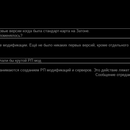
рвые версии когда была стандарт-карта на Затоне.
 поменялось?
е модификации. Ещё не было никаких первых версий, кроме отдельного
лали бы крутой РП мод
занимаются созданием РП модификаций и серверов. Это действие ляжет н
Сообщение отреда