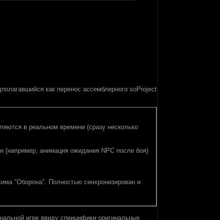
дполагавшийся как перенос ассемблерного soProject
вляются в реальном времени (сразу несколько
 (например, анимация ожидания NPC после боя)
ежима "Оборона". Полностью синхронизирован и
инальной игре ввиду спеицифики оригинальных