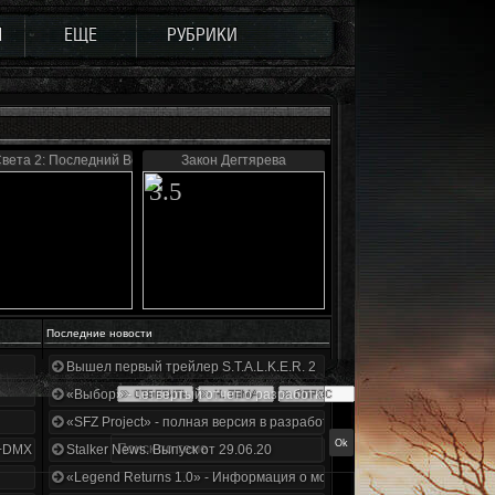
Ы
ЕЩЕ
РУБРИКИ
вета 2: Последний Восход
Закон Дегтярева
3.5
Последние новости
Вышел первый трейлер S.T.A.L.K.E.R. 2
«Выбор» - четвертый отчет о разработке!
«SFZ Project» - полная версия в разработке!
+DMX 1.3.5.ООП.МА.К.
Stalker News. Выпуск от 29.06.20
«Legend Returns 1.0» - Информация о моде за июнь 2020