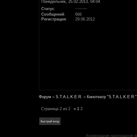
Понедельник, 25.02.2013, 04:04
Статус
:
Сообщений
:
666
Регистрация
:
29.06.2012
Форум
»
S.T.A.L.K.E.R.
»
Кинотеатр "S.T.A.L.K.E.R."
Страница
2
из
2
«
1
2
Копирование материалов б