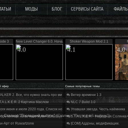
ТАТЬИ
МОДЫ
БЛОГ
СЕРВИСЫ САЙТА
ФАЙЛ
sode 3
New Level Changer 6.0. Начало
Shoker Weapon Mod 2.1
4.0
4.1
4.0
й эфир
Самые популярные темы
ALKER 2. Все, что нужно знать про мир, геймплей и сюжет | Разбор трейлера
Ветер времени 1.3
T.A.L.K.E.R. 2 Картина Маслом
NLC 7 Build 3.0
оги июня и июля 2020 года. Список нововведений
Упавшая звезда. Честь наёмника
»
Сталкер "Последний выброс"
(Сталкер "Последний выброс")
бречённый на вечные муки». Слабоумие и отвага
S.T.A.L.K.E.R. - Народная Солянка
н-Арт от Ruwartzone
[COM] Аддоны, модификации.