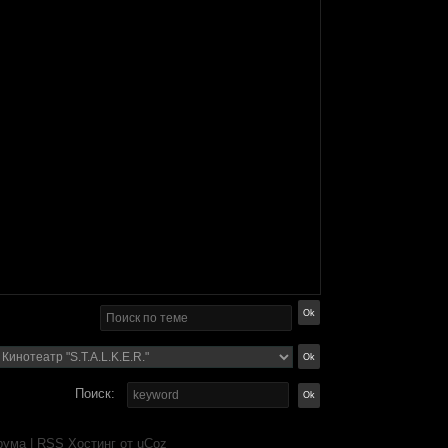
Поиск:
рума
|
RSS
Хостинг от
uCoz