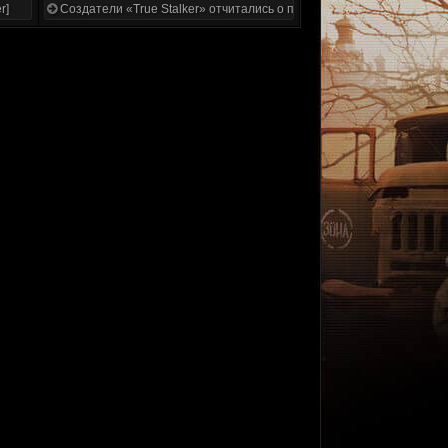
r]
Создатели «True Stalker» отчитались о проделанной работе