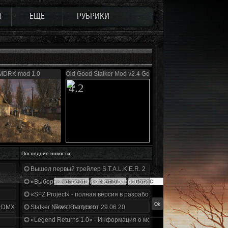
Ы
ЕЩЕ
РУБРИКИ
MDRK mod 1.0
Old Good Stalker Mod v2.4 Gold
4.2
Последние новости
Вышел первый трейлер S.T.A.L.K.E.R. 2
«Выбор» - четвертый отчет о разработке!
«SFZ Project» - полная версия в разработке!
+DMX 1.3.5.ООП.МА.К.
Stalker News. Выпуск от 29.06.20
«Legend Returns 1.0» - Информация о моде за июнь 2020