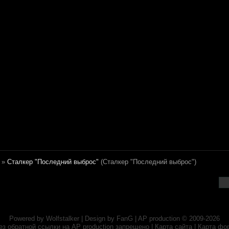
»
Сталкер "Последний выброс"
(Сталкер "Последний выброс")
Powered by
Wolfstalker
| Design by
FanG
|
AP production
© 2009-2026
ез обратной ссылки на
AP production
запрещено |
Карта сайта
|
Карта фо