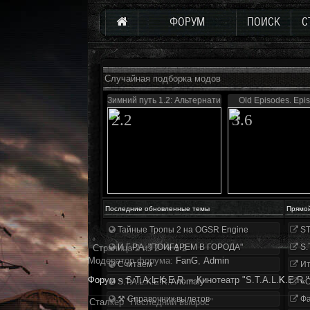
ФОРУМ
ПОИСК
С
Случайная подборка модов
Зимний путь 1.2: Альтернатива
Old Episodes. Epi
2.2
3.6
Последние обновленные темы
Прямо
Тайные Тропы 2 на OGSR Engine
ST
И.Г.Р.А. "ПОИГАРЕМ В ГОРОДА"
S.
Страница
2
из
2
«
1
2
Модератор форума:
FanG
,
Аdmin
Считаем
Ит
Форум
»
S.T.A.L.K.E.R.
»
Кинотеатр "S.T.A.L.K.E.R."
S.T.A.L.K.E.R. Anomaly
«О
⚒ Справочник вылетов
Фа
Сталкер "Последний выброс"