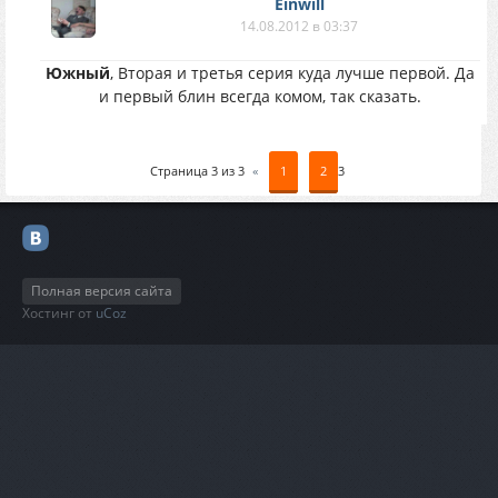
Einwill
14.08.2012 в 03:37
Южный
, Вторая и третья серия куда лучше первой. Да
и первый блин всегда комом, так сказать.
Страница
3
из
3
«
1
2
3
Полная версия сайта
Хостинг от
uCoz