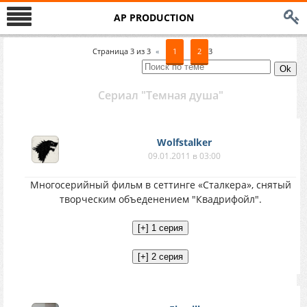
AP PRODUCTION
Страница
3
из
3
«
1
2
3
Сериал "Темная душа"
Wolfstalker
09.01.2011 в 03:00
Многосерийный фильм в сеттинге «Сталкера», снятый
творческим объеденением "Квадрифойл".