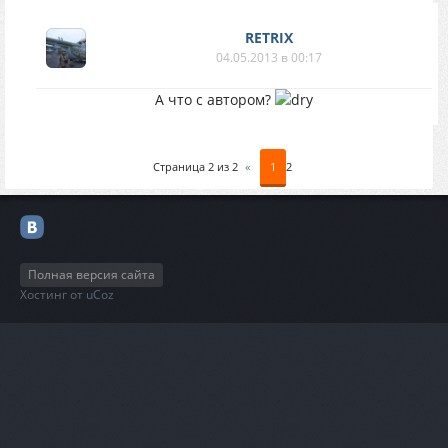
RETRIX
04.05.2013 в 00:17
А что с автором?
Страница
2
из
2
«
1
2
Полная версия сайта
Хостинг от
uCoz