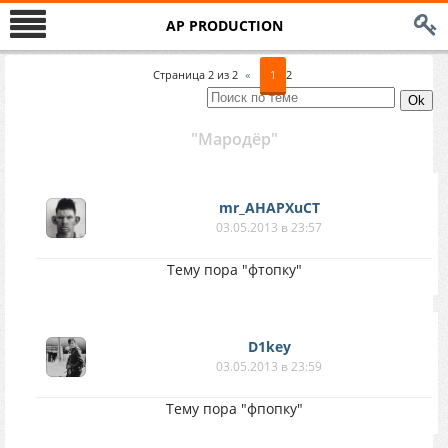
AP PRODUCTION
Страница
2
из
2
«
1
2
"Мародёр"
mr_AHAPXuCT
03.05.2013 в 23:57
Тему пора "фтопку"
D1key
03.05.2013 в 23:59
Тему пора "фпопку"