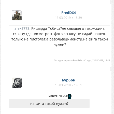
FredD64
13.03.2019 в 18:39
alex5773
, Ришарда Тобиса?не слышал о таком.кинь
ссылку где посмотреть фото.ссылку не кидай.нашел-
только не пистолет,а револьвер-монстр.на фига такой
нужен?
Отредактировал
FredD64
-
Среда, 13.03.2019, 18:45
Бурбон
13.03.2019 в 18:51
Цитата
FredD64
(
)
на фига такой нужен?