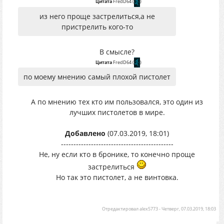
Цитата
FredD64
(
)
из него проще застрелиться,а не
пристрелить кого-то
В смысле?
Цитата
FredD64
(
)
по моему мнению самый плохой пистолет
А по мнению тех кто им пользовался, это один из
лучших пистолетов в мире.
Добавлено
(07.03.2019, 18:01)
---------------------------------------------
Не, ну если кто в бронике, то конечно проще
застрелиться
Но так это пистолет, а не винтовка.
Отредактировал
alex5773
-
Четверг, 07.03.2019, 18:03