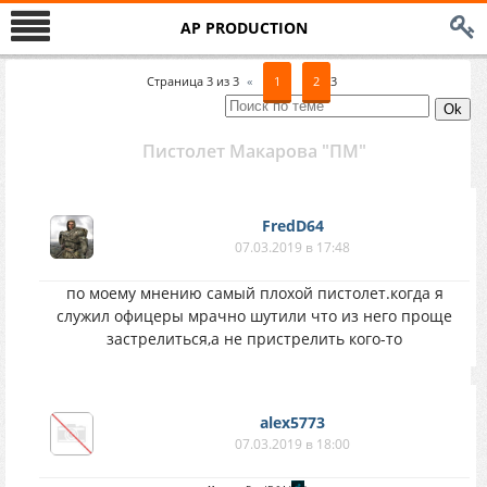
AP PRODUCTION
Страница
3
из
3
«
1
2
3
Пистолет Макарова "ПМ"
FredD64
07.03.2019 в 17:48
по моему мнению самый плохой пистолет.когда я
служил офицеры мрачно шутили что из него проще
застрелиться,а не пристрелить кого-то
alex5773
07.03.2019 в 18:00