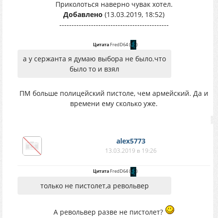
Приколоться наверно чувак хотел.
Добавлено
(13.03.2019, 18:52)
---------------------------------------------
Цитата
FredD64
(
)
а у сержанта я думаю выбора не было.что
было то и взял
ПМ больше полицейский пистоле, чем армейский. Да и
времени ему сколько уже.
alex5773
13.03.2019 в 19:26
Цитата
FredD64
(
)
только не пистолет,а револьвер
А револьвер разве не пистолет?