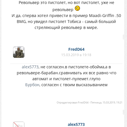
Револьвер это пистолет, но вот пистолет, уже не
револьвер
И да, сперва хотел привести в пример Maadi-Griffin .50
BMG, но увидел пистолет Тобиса - самый большой
стреляющий револьвер в мире.
FredD64
15.03.2019 в 19:18
alex5773
, не согласен.в пистолете-обойма,а в
револьвере-барабан.сравнивать их все равно что
автомат и пистолет-пулемет.глупо
Бурбон
, согласен с твоим высказыванием
Отредактировал
FredD64
-
Пятница, 15.03.2019, 19:21
alex5773