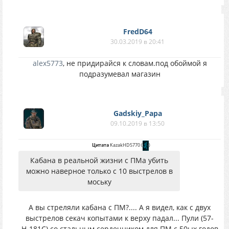
FredD64
30.03.2019 в 20:41
alex5773
, не придирайся к словам.под обоймой я
подразумевал магазин
Gadskiy_Papa
09.10.2019 в 13:50
Цитата
KazakHD5770
(
)
Кабана в реальной жизни с ПМа убить
можно наверное только с 10 выстрелов в
моську
А вы стреляли кабана с ПМ?.... А я видел, как с двух
выстрелов секач копытами к верху падал... Пули (57-
Н-181С) со стальным сердечником для ПМ с 50ых годов