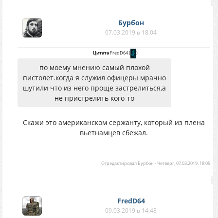
Бурбон
07.03.2019 в 18:04
Цитата
FredD64
(
)
по моему мнению самый плохой
пистолет.когда я служил офицеры мрачно
шутили что из него проще застрелиться,а
не пристрелить кого-то
Скажи это американском сержанту, который из плена
вьетнамцев сбежал.
Отредактировал
Бурбон
-
Четверг, 07.03.2019, 18:05
FredD64
09.03.2019 в 14:48