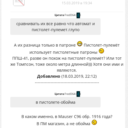
15.03.2019 в 19:34
Цитата
FredD64
(
)
сравнивать их все равно что автомат и
пистолет-пулемет.глупо
А их разница только в патроне
Пистолет-пулемёт
использует пистолетные патроны
ППШ-41, разве он похож на пистолет-пулемёт? Или тот
же Томпсон, тоже около метра длинной))) Хотя они ими и
являются.
Добавлено
(18.03.2019, 22:12)
---------------------------------------------
Цитата
FredD64
(
)
в пистолете-обойма
В каком именно, в Mauser C96 обр. 1916 года?
В ПМ магазин, а не обойма