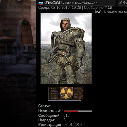
NLC 7. Правки и модификации
Фа
FredD64
Среда, 02.10.2019, 19:26 | Сообщение #
16
kv0
, А зачем ты 
Статус
:
Неопытный
:
Сообщений
:
515
Награды
:
5
Регистрация
:
02.01.2019