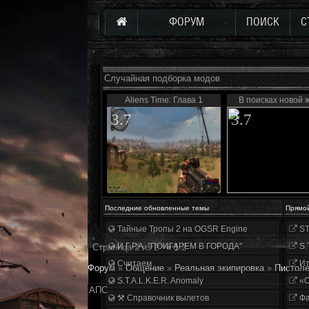
ФОРУМ
ПОИСК
С
Случайная подборка модов
Aliens Time: Глава 1
В поисках новой 
3.7
3.7
Последние обновленные темы
Прямо
Тайные Тропы 2 на OGSR Engine
ST
И.Г.Р.А. "ПОИГАРЕМ В ГОРОДА"
S.
Страница
2
из
2
«
1
2
Считаем
Ит
Форум
»
Общение
»
Реальная экипировка
»
Пистол
S.T.A.L.K.E.R. Anomaly
«О
АПС
⚒ Справочник вылетов
Фа