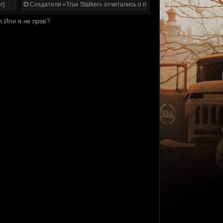
r]
Создатели «True Stalker» отчитались о проделанной работе
я.Или я не прав?