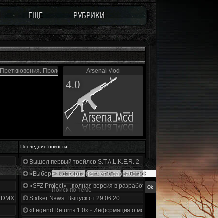
Ы
ЕЩЕ
РУБРИКИ
 Преткновения. Пролог
Arsenal Mod
4.0
Последние новости
Вышел первый трейлер S.T.A.L.K.E.R. 2
«Выбор» - четвертый отчет о разработке!
«SFZ Project» - полная версия в разработке!
+DMX 1.3.5.ООП.МА.К.
Stalker News. Выпуск от 29.06.20
«Legend Returns 1.0» - Информация о моде за июнь 2020