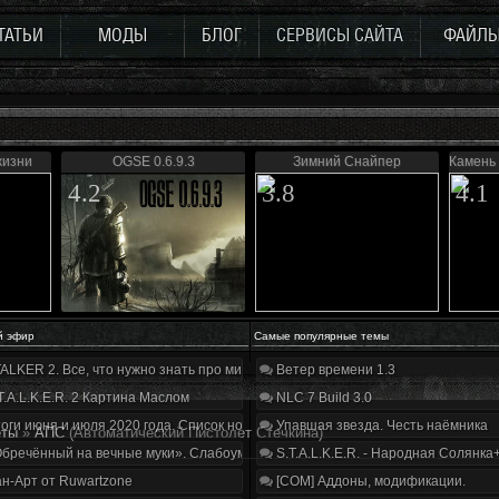
ТАТЬИ
МОДЫ
БЛОГ
СЕРВИСЫ САЙТА
ФАЙЛ
жизни
OGSE 0.6.9.3
Зимний Снайпер
Камень
4.2
3.8
4.1
й эфир
Самые популярные темы
ALKER 2. Все, что нужно знать про мир, геймплей и сюжет | Разбор трейлера
Ветер времени 1.3
T.A.L.K.E.R. 2 Картина Маслом
NLC 7 Build 3.0
оги июня и июля 2020 года. Список нововведений
Упавшая звезда. Честь наёмника
еты
»
АПС
(Автоматический Пистолет Стечкина)
бречённый на вечные муки». Слабоумие и отвага
S.T.A.L.K.E.R. - Народная Солянка
н-Арт от Ruwartzone
[COM] Аддоны, модификации.