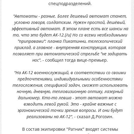
спецподразделений.
"Автоматы - разные. Более дешевый автомат станет,
условно говоря, солдатским. Нужен простой, дешёвый,
эффективный автомат. В этом плане есть все шансы на
то, что это будет АК-12.[/u] Но со всеми необходимыми
"приправами": планка Пикатинни, телескопический
приклад, а главное - внутренняя конструкция, которая
позволяет при автоматической стрельбе "не задирать
нос"
, - сообщил тогда вице-премьер.
"На АК-12 военнослужащий, в соответствии со своими
предпочтениями, индивидуальными особенностями
телосложения, спецификой задач, сможет использовать
ночную, дневную, тепловизионную оптику, лазерный
дальномер. Кто-то левша - этот автомат можно
взводить левой рукой. Это - крайне важные с
эргономической точки зрения вопросы. И они будут
реализованы на АК-12",
- сказал Д.Рогозин.
В состав экипировки "Ратник" входят системы