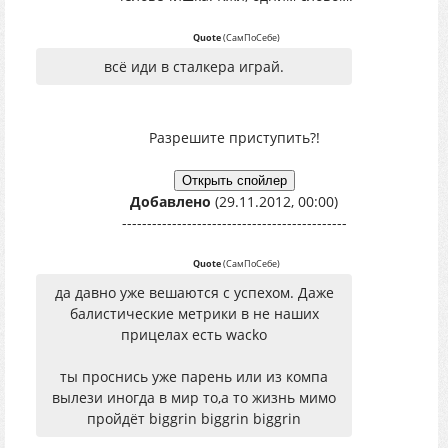
Quote
(
СамПоСебе
)
всё иди в сталкера играй.
Разрешите приступить?!
Добавлено
(29.11.2012, 00:00)
---------------------------------------------
Quote
(
СамПоСебе
)
да давно уже вешаются с успехом. Даже
балистические метрики в не наших
прицелах есть wacko
ты проснись уже парень или из компа
вылези иногда в мир то,а то жизнь мимо
пройдёт biggrin biggrin biggrin