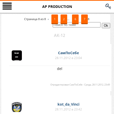
AP PRODUCTION
Страница
8
из
8
«
1
2
…
6
7
8
АК-12
СамПоСебе
28.11.2012 в 23:04
del
Отредактировал
СамПоСебе
-
Среда, 28.11.2012, 23:49
kot_da_Vinci
28.11.2012 в 23:42