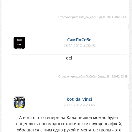
Отредактировал
kot_da_Vinci
-
Среда, 28.11.2012, 23:38
СамПоСебе
28.11.2012 в 23:43
del
Отредактировал
СамПоСебе
-
Среда, 28.11.2012, 23:48
kot_da_Vinci
28.11.2012 в 23:46
А вот то что теперь на Калашников можно будет
нацеплять новомодных тактических вундервафлей,
обращатся с ним одно рукой и менять стволы - это