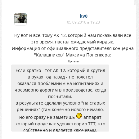
kv0
05.09.2016 в 19:23
Ну вот и всё, тому АК-12, который нам показывали всё
это время, настал ожидаемый кирдык.
Информация от официального представителя концерна
"Калашников" Максима Попенкера:
Цитата
Если кратко - тот АК-12, который я крутил
в руках год назад - не полетел
оказался проблемным на испытаниях и
чрезмерно дорогим в производстве, когда
посчитали.
в результате сделали условно "на старых
решениях" (там конечно нового немало,
но его сразу не заметишь
аппарат
который вроде как удовлетворил ТТТ, что
собственно и является ключевым.
аппарат еще не закончен, будет