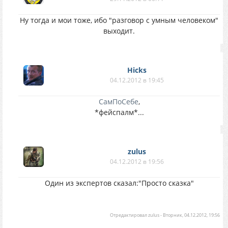
Ну тогда и мои тоже, ибо "разговор с умным человеком"
выходит.
Hicks
04.12.2012 в 19:45
СамПоСебе
,
*фейспалм*...
zulus
04.12.2012 в 19:56
Один из экспертов сказал:"Просто сказка"
Отредактировал
zulus
-
Вторник, 04.12.2012, 19:56