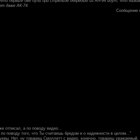
 что первые две пули при стрельбе очередью из АН-94 идут, что называ
ет даже АК-74.
Сообщение 
е отписал, а по поводу видео...
по поводу того, что Ты считаешь бредом и о надежности в целом..."
уквы. Нет, ну товарищ Смоллетт с видео, конечно, товарищ уважаемый, 