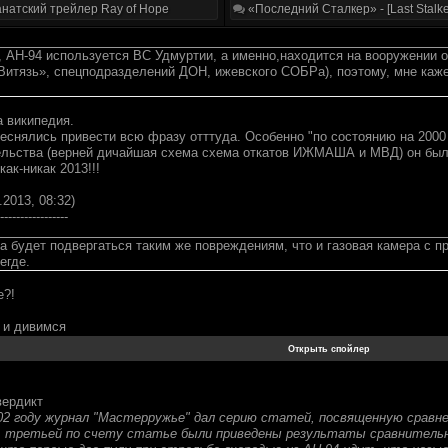
натский трейлер Ray of Hope
«Последний Сталкер» - [Last Stalke
, АН-94 используется ВС Удмуртии, а именно,находится на вооружении 
Витязь», спецподразделений ДОН, ижевского СОБРа), поэтому, мне каже
а википедия.
еснялись привести всю фразу отттуда. Особенно "по состоянию на 2000 
льства (верней дичайшая схема схема откатов ИЖМАША и МВД) он был 
как-никак 2013!!!
.2013, 08:32)
-----------------
а будет подвергаться таким же повреждениям, что и газовая камера с пр
егде.
е?!
 и дивимся
вердикт
02 году журнал "Мастерружье" дал серию статей, посвященную сравн
ей, третьей по счету статье были приведены результаты сравнитель