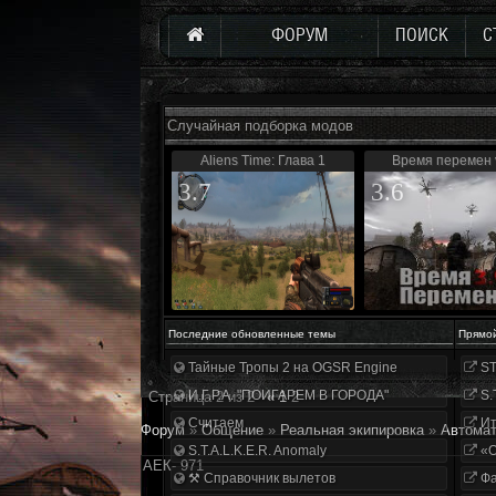
ФОРУМ
ПОИСК
С
Случайная подборка модов
Aliens Time: Глава 1
Время перемен 
3.7
3.6
Последние обновленные темы
Прямо
Тайные Тропы 2 на OGSR Engine
ST
И.Г.Р.А. "ПОИГАРЕМ В ГОРОДА"
S.
Страница
2
из
2
«
1
2
Считаем
Ит
Форум
»
Общение
»
Реальная экипировка
»
Автома
S.T.A.L.K.E.R. Anomaly
«О
АЕК- 971
⚒ Справочник вылетов
Фа