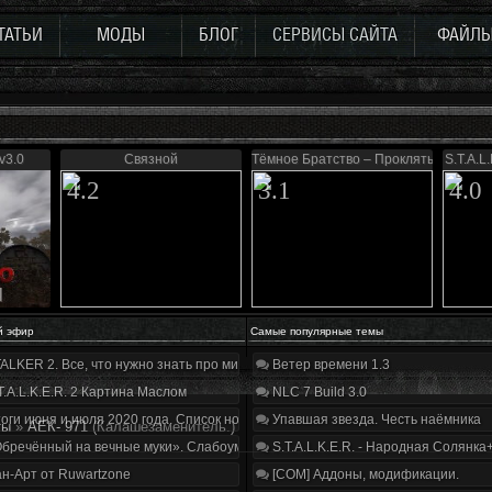
ТАТЬИ
МОДЫ
БЛОГ
СЕРВИСЫ САЙТА
ФАЙЛ
v3.0
Связной
Тёмное Братство – Проклятые Зоной
S.T.A.L
4.2
3.1
4.0
й эфир
Самые популярные темы
ALKER 2. Все, что нужно знать про мир, геймплей и сюжет | Разбор трейлера
Ветер времени 1.3
T.A.L.K.E.R. 2 Картина Маслом
NLC 7 Build 3.0
оги июня и июля 2020 года. Список нововведений
Упавшая звезда. Честь наёмника
ты
»
АЕК- 971
(Калашезаменитель.)
бречённый на вечные муки». Слабоумие и отвага
S.T.A.L.K.E.R. - Народная Солянка
н-Арт от Ruwartzone
[COM] Аддоны, модификации.