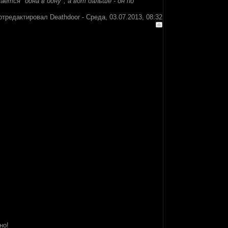
ется "одна в одну", а вот дальше - он по
отредактировал
Deathdoor
-
Среда, 03.07.2013, 08:32
но!