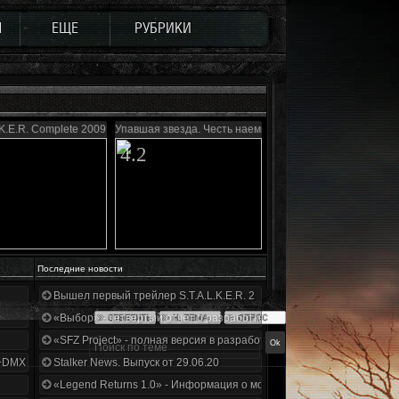
Ы
ЕЩЕ
РУБРИКИ
.K.E.R. Complete 2009
Упавшая звезда. Честь наемника
4.2
Последние новости
Вышел первый трейлер S.T.A.L.K.E.R. 2
«Выбор» - четвертый отчет о разработке!
«SFZ Project» - полная версия в разработке!
+DMX 1.3.5.ООП.МА.К.
Stalker News. Выпуск от 29.06.20
«Legend Returns 1.0» - Информация о моде за июнь 2020