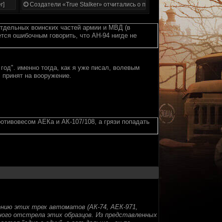
r]
Создатели «True Stalker» отчитались о проделанной работе
отдельных воинских частей армии и МВД (в
тся ошибочным говорить, что АН-94 нигде не
год". именно тогда, как я уже писал, волевым
принят на вооружение.
отивовесом АЕКа и АК-107/108, а грязи попадать
ению этих трех автоматов (АК-74, АЕК-971,
ного отстрела этих образцов. Из представленных