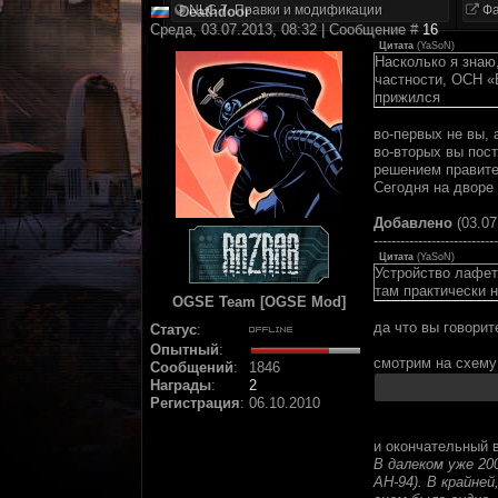
NLC 7. Правки и модификации
Фа
Deathdoor
Среда, 03.07.2013, 08:32 | Сообщение #
16
Цитата
(
YaSoN
)
Насколько я знаю
частности, ОСН «
прижился
во-первых не вы, 
во-вторых вы пост
решением правите
Сегодня на дворе 
Добавлено
(03.07
----------------------------
Цитата
(
YaSoN
)
Устройство лафет
там практически н
OGSE Team [OGSE Mod]
да что вы говорит
Статус
:
Опытный
:
смотрим на схему
Сообщений
:
1846
Награды
:
2
Регистрация
:
06.10.2010
и окончательный 
В далеком уже 20
АН-94). В крайн