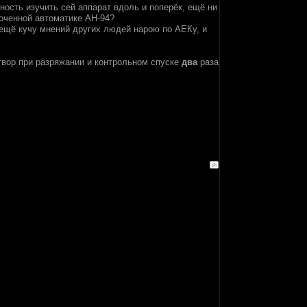
жность изучить сей аппарат вдоль и поперёк, ещё ни
роченной автоматике АН-94?
я ещё кучу мнений других людей нарою по АЕКу, и
твор при разряжании и контрольном спуске
два
раза