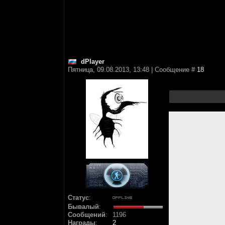
dPlayer
Пятница, 09.08.2013, 13:48 | Сообщение #
18
Статус
:
Бывалый
:
Сообщений
:
1196
Награды
:
2