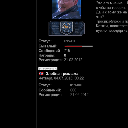
Это его мнение...
о чём не говорит.
Да и к тому же на
что?
Тросики-блоки и п
Кстати, поинтере
нужно передёргива
Статус
:
Бывалый
:
Сообщений
:
715
Награды
:
8
Регистрация
:
21.02.2012
Злобная реклама
Четверг, 04.07.2013, 00:22
Статус
:
Сообщений
:
666
Регистрация
:
21.02.2012