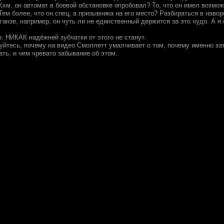
 Кхм, он автомат в боевой обстановке опробовал? То, что он имел возмо
 Тем более, что он спец, а призывника на его место? Разбираться в наво
 ганзе, например, он чуть ли не единственный держится за это чудо. А 
р. НИКАК надёжней зубчатки от этого не станут.
суйтесь, почему на видео Смоллетт умалчивает о том, почему именно за
ть, и чем чревато забывание об этом.