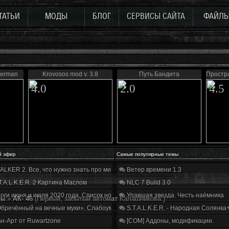
ТАТЬИ
МОДЫ
БЛОГ
СЕРВИСЫ САЙТА
ФАЙЛ
derman
Krovosos mod v. 3.8
Путь Бандита
Простр
4.0
2.0
4.5
й эфир
Самые популярные темы
ALKER 2. Все, что нужно знать про мир, геймплей и сюжет | Разбор трейлера
Ветер времени 1.3
T.A.L.K.E.R. 2 Картина Маслом
NLC 7 Build 3.0
оги июня и июля 2020 года. Список нововведений
Упавшая звезда. Честь наёмника
ты
»
АК- 46
(Первый, забытый автомат Калашникова.)
бречённый на вечные муки». Слабоумие и отвага
S.T.A.L.K.E.R. - Народная Солянка
н-Арт от Ruwartzone
[COM] Аддоны, модификации.