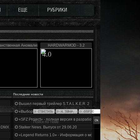
Ы
ЕЩЕ
РУБРИКИ
анственная Аномалия 4.1
HARDWARMOD - 3.2
4.0
Последние новости
Вышел первый трейлер S.T.A.L.K.E.R. 2
«Выбор» - четвертый отчет о разработке!
«SFZ Project» - полная версия в разработке!
+DMX 1.3.5.ООП.МА.К.
Stalker News. Выпуск от 29.06.20
«Legend Returns 1.0» - Информация о моде за июнь 2020