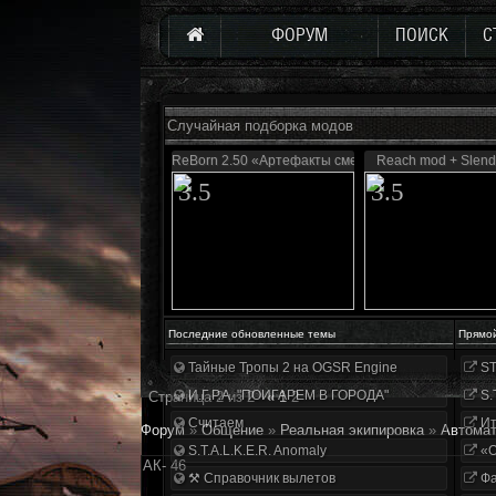
ФОРУМ
ПОИСК
С
Случайная подборка модов
ReBorn 2.50 «Артефакты смерти»
Reach mod + Slen
3.5
3.5
Последние обновленные темы
Прямо
Тайные Тропы 2 на OGSR Engine
ST
И.Г.Р.А. "ПОИГАРЕМ В ГОРОДА"
S.
Страница
2
из
2
«
1
2
Считаем
Ит
Форум
»
Общение
»
Реальная экипировка
»
Автома
S.T.A.L.K.E.R. Anomaly
«О
АК- 46
⚒ Справочник вылетов
Фа