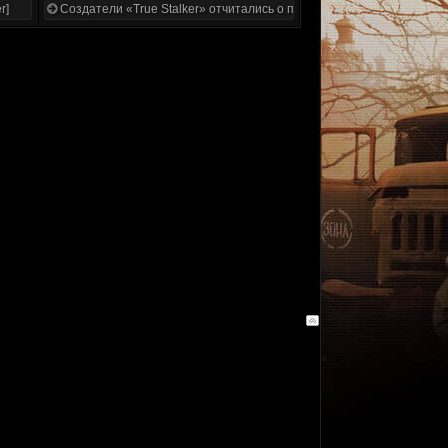
r]
Создатели «True Stalker» отчитались о проделанной работе